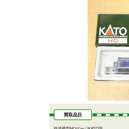
買取品目
鉄道模型HOゲージKATO等