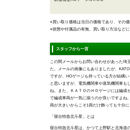
※買い取り価格は当日の価格であり、その
※状態や付属品の有無、買い取り方法など
スタッフから一言
この間メールからお問い合わせがあった埼
た。メールの画像にもありましたが、KATO
ですが、HOゲージも持っている方が結構い
と思いますが、電気機関車や蒸気機関車も
ね。また、ＫＡＴＯのＨＯゲージには編成
で編成車両が一気に揃うのが良いですよね
両が大きいからこそ1両だけ飾っても十分
「寝台特急北斗星」とは
寝台特急北斗星は、かつて上野駅と北海道