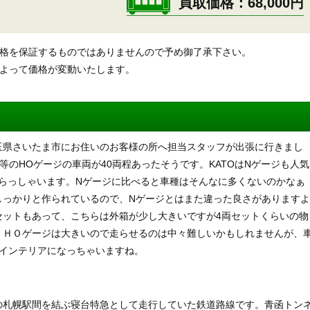
買取価格
68,000円
価格を保証するものではありませんので予め御了承下さい。
によって価格が変動いたします。
玉県さいたま市にお住いのお客様の所へ担当スタッフが出張に行きまし
等のHOゲージの車両が40両程あったそうです。KATOはNゲージも人気
らっしゃいます。Nゲージに比べると車種はそんなに多くないのかなぁ
しっかりと作られているので、Nゲージとはまた違った良さがありますよ
セットもあって、こちらは外箱が少し大きいですが4両セットくらいの物
。ＨＯゲージは大きいので走らせるのは中々難しいかもしれませんが、
にインテリアになっちゃいますね。
の札幌駅間を結ぶ寝台特急として走行していた鉄道路線です。青函トン