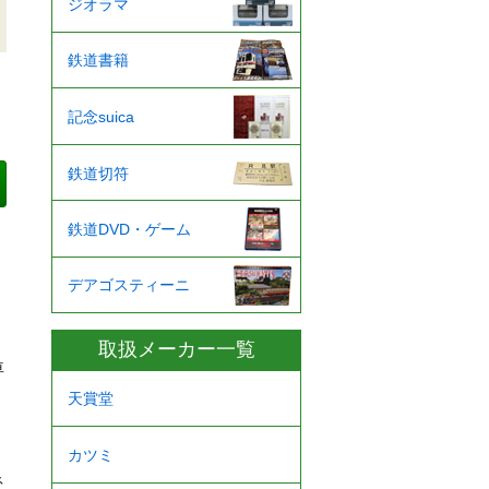
ジオラマ
鉄道書籍
記念suica
鉄道切符
鉄道DVD・ゲーム
デアゴスティーニ
取扱メーカー一覧
車
天賞堂
カツミ
ネ