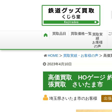
買取品目
買取価格一覧
ご
買取実
績
お客様
の声
HOME
買取実績・お客様の声
高価
2023年4月10日
高価買取 HOゲージ 約
張買取 さいたま市
埼玉県さいたま市のお客様
出張