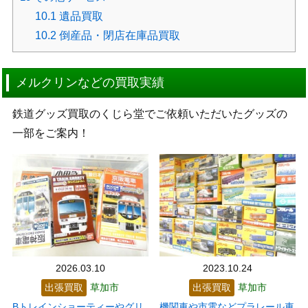
10.1
遺品買取
10.2
倒産品・閉店在庫品買取
メルクリンなどの買取実績
鉄道グッズ買取のくじら堂でご依頼いただいたグッズの
一部をご案内！
2026.03.10
2023.10.24
出張買取
草加市
出張買取
草加市
Bトレインショーティーやグリ
機関車や市電などプラレール車