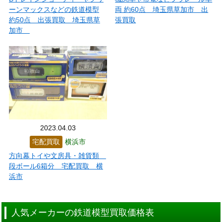
ーンマックスなどの鉄道模型
両 約60点 埼玉県草加市 出
約50点 出張買取 埼玉県草
張買取
加市
2023.04.03
宅配買取
横浜市
方向幕トイや文房具・雑貨類
段ボール6箱分 宅配買取 横
浜市
人気メーカーの鉄道模型買取価格表