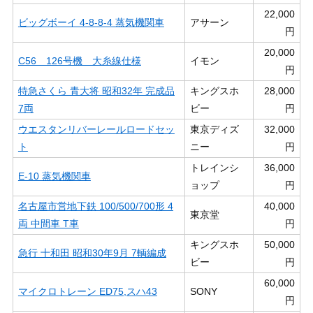
22,000
ビッグボーイ 4-8-8-4 蒸気機関車
アサーン
円
20,000
C56 126号機 大糸線仕様
イモン
円
特急さくら 青大将 昭和32年 完成品
キングスホ
28,000
7両
ビー
円
ウエスタンリバーレールロードセッ
東京ディズ
32,000
ト
ニー
円
トレインシ
36,000
E-10 蒸気機関車
ョップ
円
名古屋市営地下鉄 100/500/700形 4
40,000
東京堂
両 中間車 T車
円
キングスホ
50,000
急行 十和田 昭和30年9月 7輌編成
ビー
円
60,000
マイクロトレーン ED75,スハ43
SONY
円