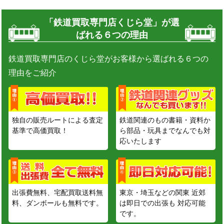
「鉄道買取専門店くじら堂」が選
ばれる６つの理由
鉄道買取専門店のくじら堂がお客様から選ばれる６つの
理由をご紹介
独自の販売ルートによる査定
鉄道関連のもの書籍・資料か
基準で高価買取！
ら部品・玩具までなんでも対
応いたします
出張費無料、宅配買取送料無
東京・埼玉などの関東 近郊
料、ダンボールも無料です。
は即日での出張も 対応可能
です。