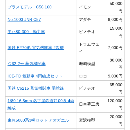
50,000
ブラスモデル C56 160
イモン
円
No.1003 JNR C57
アダチ
8,000円
15,000
モハ80-300 動力車
ピノチオ
円
トラムウェ
国鉄 EF70形 電気機関車 2次型
7,000円
イ
80,000
Ｃ62-2号 蒸気機関車
珊瑚模型
円
ICE-TD 気動車 4両編成セット
ロコ
9,000円
65,000
国鉄 C6215 蒸気機関車 函館線
ピノチオ
円
1/80 16.5mm 名古屋鉄道7100系 4両
120,000
日車夢工房
編成
円
20,000
東急5000系3輌セット アオガエル
宮沢模型
円