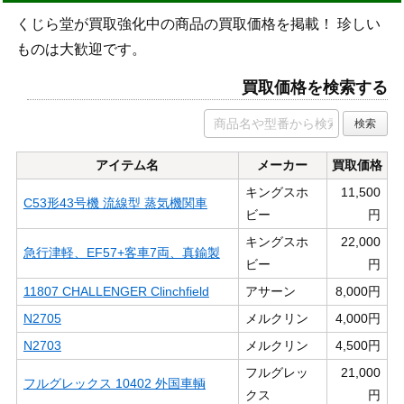
くじら堂が買取強化中の商品の買取価格を掲載！ 珍しい
ものは大歓迎です。
買取価格を検索する
アイテム名
メーカー
買取価格
キングスホ
11,500
C53形43号機 流線型 蒸気機関車
ビー
円
キングスホ
22,000
急行津軽、EF57+客車7両、真鍮製
ビー
円
11807 CHALLENGER Clinchfield
アサーン
8,000円
N2705
メルクリン
4,000円
N2703
メルクリン
4,500円
フルグレッ
21,000
フルグレックス 10402 外国車輌
クス
円