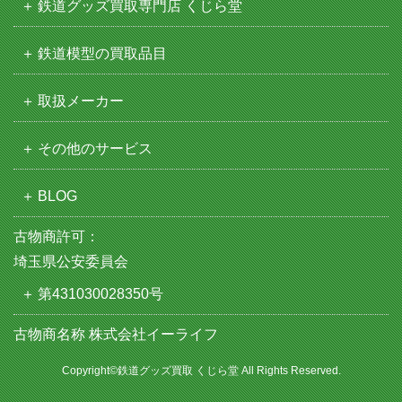
鉄道グッズ買取専門店 くじら堂
鉄道模型の買取品目
取扱メーカー
その他のサービス
BLOG
古物商許可：
埼玉県公安委員会
第431030028350号
古物商名称 株式会社イーライフ
Copyright©鉄道グッズ買取 くじら堂 All Rights Reserved.