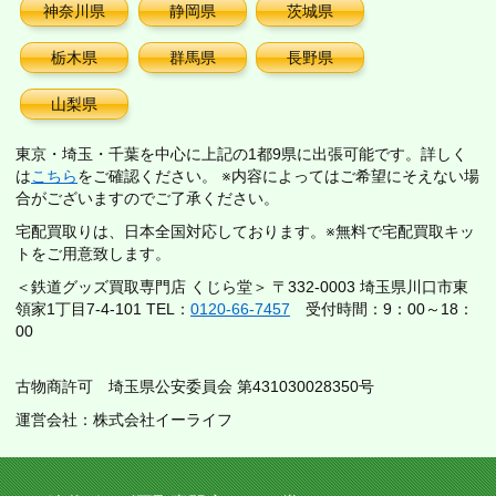
神奈川県
静岡県
茨城県
栃木県
群馬県
長野県
山梨県
東京・埼玉・千葉を中心に上記の1都9県に出張可能です。詳しく
は
こちら
をご確認ください。 ※内容によってはご希望にそえない場
合がございますのでご了承ください。
宅配買取りは、日本全国対応しております。※無料で宅配買取キッ
トをご用意致します。
＜鉄道グッズ買取専門店 くじら堂＞ 〒332-0003 埼玉県川口市東
領家1丁目7-4-101 TEL：
0120-66-7457
受付時間：9：00～18：
00
古物商許可 埼玉県公安委員会 第431030028350号
運営会社：株式会社イーライフ