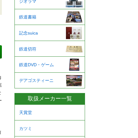
ジオラマ
鉄道書籍
記念suica
鉄道切符
鉄道DVD・ゲーム
内
デアゴスティーニ
店
な
取扱メーカー一覧
ー
天賞堂
カツミ
前