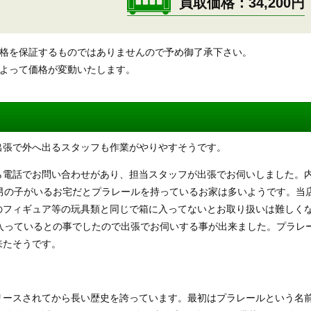
買取価格
34,200円
価格を保証するものではありませんので予め御了承下さい。
によって価格が変動いたします。
出張で外へ出るスタッフも作業がやりやすそうです。
ら電話でお問い合わせがあり、担当スタッフが出張でお伺いしました。
男の子がいるお宅だとプラレールを持っているお家は多いようです。当
のフィギュア等の玩具類と同じで箱に入ってないとお取り扱いは難しく
入っているとの事でしたので出張でお伺いする事が出来ました。プラレ
来たそうです。
リースされてから長い歴史を誇っています。最初はプラレールという名