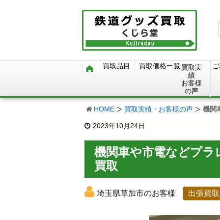
買取品目
買取価格一覧
ご
買取実
績
お客様
の声
HOME
買取実績・お客様の声
機関
2023年10月24日
機関車や市電などプラレ
買取
埼玉県草加市のお客様
出張買取