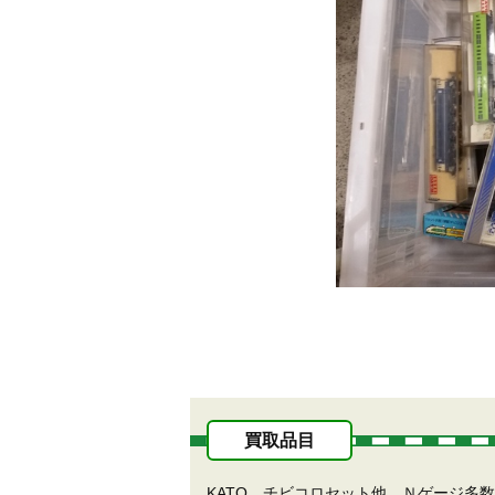
買取品目
KATO チビコロセット他、Ｎゲージ多数