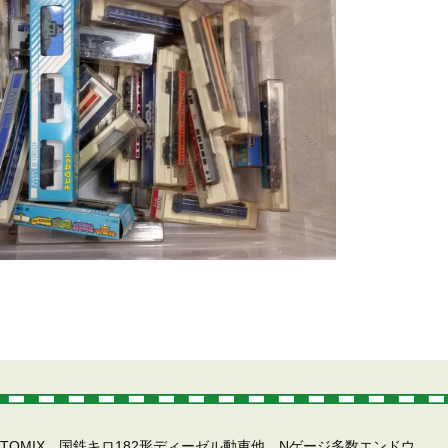
TOMIX 国鉄キロ182形ディーゼル動車他、Nゲージ多数
エンドウ