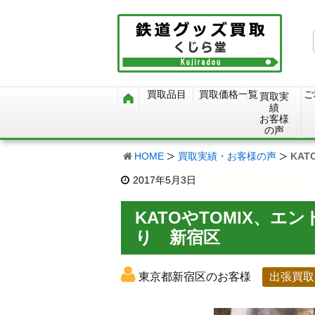
買取品目
買取価格一覧
ご
買取実
績
お客様
の声
HOME
買取実績・お客様の声
KA
2017年5月3日
KATOやTOMIX、
り 新宿区
東京都新宿区のお客様
出張買取