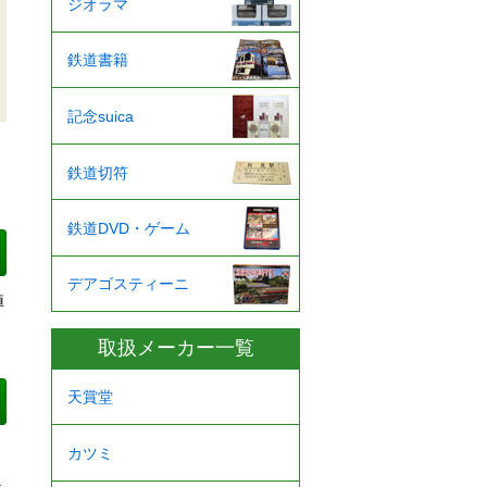
ジオラマ
鉄道書籍
記念suica
鉄道切符
鉄道DVD・ゲーム
デアゴスティーニ
値
取扱メーカー一覧
天賞堂
カツミ