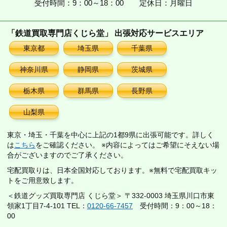
受付時間：9：00～18：00
定休日：月曜日
「鉄道買取専門店くじら堂」 出張対応サービスエリア
東京都
埼玉県
千葉県
神奈川県
静岡県
茨城県
栃木県
群馬県
長野県
山梨県
東京・埼玉・千葉を中心に上記の1都9県に出張可能です。詳しく
は
こちら
をご確認ください。 ※内容によってはご希望にそえない場
合がございますのでご了承ください。
宅配買取りは、日本全国対応しております。※無料で宅配買取キッ
トをご用意致します。
＜鉄道グッズ買取専門店 くじら堂＞ 〒332-0003 埼玉県川口市東
領家1丁目7-4-101 TEL：
0120-66-7457
受付時間：9：00～18：
00