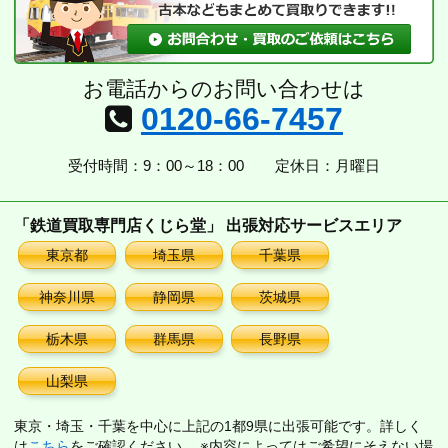
お電話からのお問い合わせは
0120-66-7457
受付時間：9：00～18：00
定休日：月曜日
「鉄道買取専門店くじら堂」 出張対応サービスエリア
東京都
埼玉県
千葉県
神奈川県
静岡県
茨城県
栃木県
群馬県
長野県
山梨県
東京・埼玉・千葉を中心に上記の1都9県に出張可能です。詳しく
は
こちら
をご確認ください。 ※内容によってはご希望にそえない場