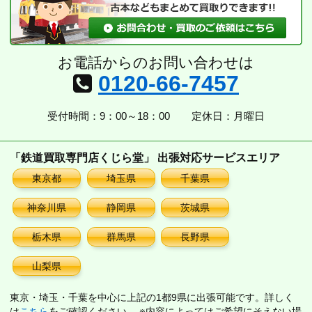
お電話からのお問い合わせは
0120-66-7457
受付時間：9：00～18：00
定休日：月曜日
「鉄道買取専門店くじら堂」 出張対応サービスエリア
東京都
埼玉県
千葉県
神奈川県
静岡県
茨城県
栃木県
群馬県
長野県
山梨県
東京・埼玉・千葉を中心に上記の1都9県に出張可能です。詳しく
は
こちら
をご確認ください。 ※内容によってはご希望にそえない場