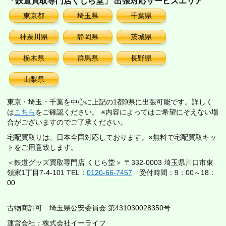
「鉄道買取専門店くじら堂」 出張対応サービスエリア
東京都
埼玉県
千葉県
神奈川県
静岡県
茨城県
栃木県
群馬県
長野県
山梨県
東京・埼玉・千葉を中心に上記の1都9県に出張可能です。詳しく
は
こちら
をご確認ください。 ※内容によってはご希望にそえない場
合がございますのでご了承ください。
宅配買取りは、日本全国対応しております。※無料で宅配買取キッ
トをご用意致します。
＜鉄道グッズ買取専門店 くじら堂＞ 〒332-0003 埼玉県川口市東
領家1丁目7-4-101 TEL：
0120-66-7457
受付時間：9：00～18：
00
古物商許可 埼玉県公安委員会 第431030028350号
運営会社：株式会社イーライフ