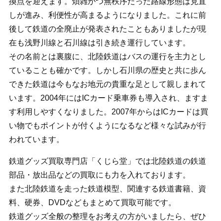
換点を迎えます。煩雑かつ無秩序だった路線形態は見直
しが進み、利便性が高まるようになりました。これに前
後して鉄道の全廃止が発表されたこともありましたが現
在も浅野川線と石川線は引き続き運行しています。
その名前とは裏腹に、北陸鉄道はバスの運行を主力とし
ていることも確かです。しかし石川県の歴史と共に歩ん
できた鉄道は今もなお地元の貴重な足として親しまれて
います。2004年にはICカード乗車券も導入され、ますま
す利用しやすくなりました。2007年からはICカードは買
い物でもポイントが付くようになるなど様々な試みが行
われています。
鉄道グッズ買取専門店「くじら堂」では北陸鉄道の鉄道
部品・放出品などの買取にも力を入れております。
また北陸鉄道を走った鉄道模型、関連する鉄道書籍、資
料、硬券、DVDなどもまとめて買取可能です。
鉄道グッズ全般の整理をお考えの方がいましたら、ぜひ