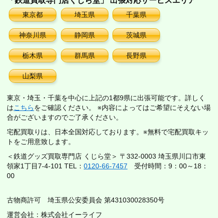
「鉄道買取専門店くじら堂」 出張対応サービスエリア
東京都
埼玉県
千葉県
神奈川県
静岡県
茨城県
栃木県
群馬県
長野県
山梨県
東京・埼玉・千葉を中心に上記の1都9県に出張可能です。詳しく
は
こちら
をご確認ください。 ※内容によってはご希望にそえない場
合がございますのでご了承ください。
宅配買取りは、日本全国対応しております。※無料で宅配買取キッ
トをご用意致します。
＜鉄道グッズ買取専門店 くじら堂＞ 〒332-0003 埼玉県川口市東
領家1丁目7-4-101 TEL：
0120-66-7457
受付時間：9：00～18：
00
古物商許可 埼玉県公安委員会 第431030028350号
運営会社：株式会社イーライフ