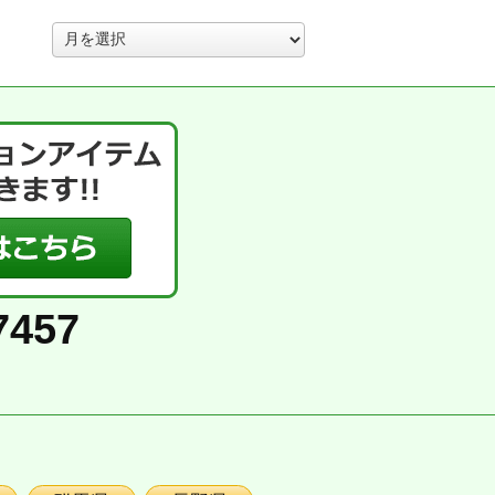
ア
ー
カ
イ
ブ
7457