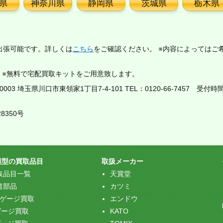
県
神奈川県
静岡県
茨城県
栃木県
出張可能です。詳しくは
こちら
をご確認ください。 ※内容によってはご
。※無料で宅配買取キットをご用意致します。
03 埼玉県川口市東領家1丁目7-4-101 TEL：
0120-66-7457
受付時間：
8350号
模型の買取品目
取扱メーカー
取品目一覧
天賞堂
道部品
カツミ
Oゲージ買取
エンドウ
ゲージ買取
KATO