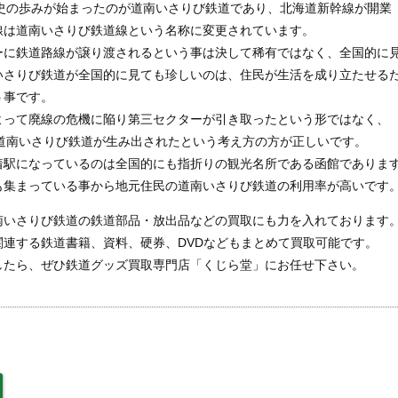
史の歩みが始まったのが道南いさりび鉄道であり、北海道新幹線が開業
線は道南いさりび鉄道線という名称に変更されています。
ーに鉄道路線が譲り渡されるという事は決して稀有ではなく、全国的に
いさりび鉄道が全国的に見ても珍しいのは、住民が生活を成り立たせる
う事です。
よって廃線の危機に陥り第三セクターが引き取ったという形ではなく、
道南いさりび鉄道が生み出されたという考え方の方が正しいです。
着駅になっているのは全国的にも指折りの観光名所である函館でありま
も集まっている事から地元住民の道南いさりび鉄道の利用率が高いです
南いさりび鉄道の鉄道部品・放出品などの買取にも力を入れております
連する鉄道書籍、資料、硬券、DVDなどもまとめて買取可能です。
したら、ぜひ鉄道グッズ買取専門店「くじら堂」にお任せ下さい。