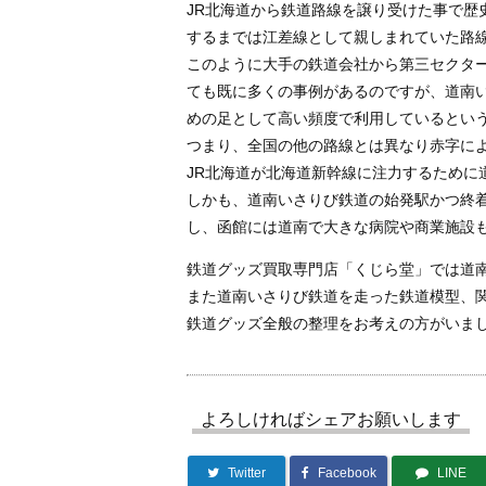
JR北海道から鉄道路線を譲り受けた事で歴
するまでは江差線として親しまれていた路
このように大手の鉄道会社から第三セクタ
ても既に多くの事例があるのですが、道南
めの足として高い頻度で利用しているとい
つまり、全国の他の路線とは異なり赤字に
JR北海道が北海道新幹線に注力するために
しかも、道南いさりび鉄道の始発駅かつ終
し、函館には道南で大きな病院や商業施設
鉄道グッズ買取専門店「くじら堂」では道
また道南いさりび鉄道を走った鉄道模型、関
鉄道グッズ全般の整理をお考えの方がいま
よろしければシェアお願いします
Twitter
Facebook
LINE