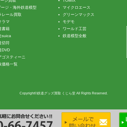
ゲージ買取
TOMIX
ゲージ・海外鉄道模型
マイクロエース
ラレール買取
グリーンマックス
オラマ
モデモ
道書籍
ワールド工芸
suica
鉄道模型全般
道切符
道DVD
アゴスティーニ
取価格一覧
Copyright©鉄道グッズ買取 くじら堂 All Rights Reserved.