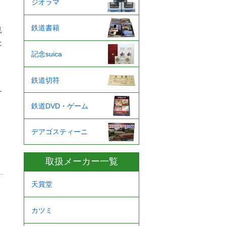
ジオラマ
鉄道書籍
見
た
記念suica
鉄道切符
す
。
鉄道DVD・ゲーム
。
デアゴスティーニ
取扱メーカー一覧
天賞堂
カツミ