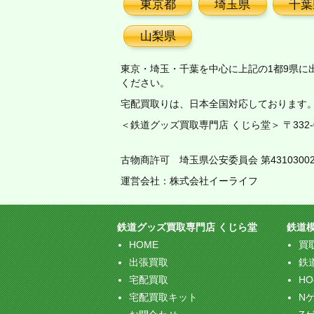
東京都
埼玉県
千葉
山梨県
東京・埼玉・千葉を中心に上記の1都9県に
ください。
宅配買取りは、日本全国対応しております
＜鉄道グッズ買取専門店 くじら堂＞ 〒332-00
古物商許可 埼玉県公安委員会 第43103002
運営会社：株式会社イーライフ
鉄道グッズ買取専門店 くじら堂
鉄道
HOME
買
出張買取
鉄
宅配買取
H
宅配買取キット
N