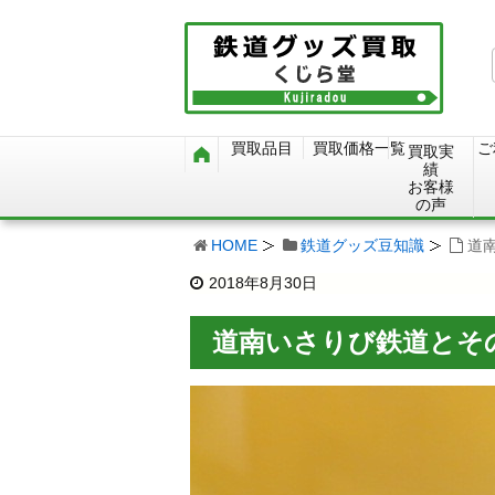
買取品目
買取価格一覧
ご
買取実
績
お客様
の声
HOME
鉄道グッズ豆知識
道
2018年8月30日
道南いさりび鉄道とそ