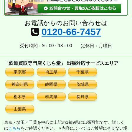
お電話からのお問い合わせは
0120-66-7457
受付時間：9：00～18：00
定休日：月曜日
「鉄道買取専門店くじら堂」 出張対応サービスエリア
東京都
埼玉県
千葉県
神奈川県
静岡県
茨城県
栃木県
群馬県
長野県
山梨県
東京・埼玉・千葉を中心に上記の1都9県に出張可能です。詳しく
は
こちら
をご確認ください。 ※内容によってはご希望にそえない場