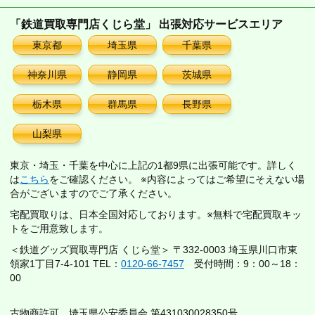
「鉄道買取専門店くじら堂」 出張対応サービスエリア
東京都
埼玉県
千葉県
神奈川県
静岡県
茨城県
栃木県
群馬県
長野県
山梨県
東京・埼玉・千葉を中心に上記の1都9県に出張可能です。詳しく
は
こちら
をご確認ください。 ※内容によってはご希望にそえない場
合がございますのでご了承ください。
宅配買取りは、日本全国対応しております。※無料で宅配買取キッ
トをご用意致します。
＜鉄道グッズ買取専門店 くじら堂＞ 〒332-0003 埼玉県川口市東
領家1丁目7-4-101 TEL：
0120-66-7457
受付時間：9：00～18：
00
古物商許可 埼玉県公安委員会 第431030028350号