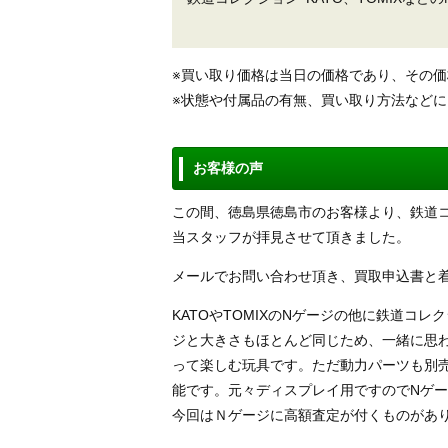
※買い取り価格は当日の価格であり、その
※状態や付属品の有無、買い取り方法など
お客様の声
この間、徳島県徳島市のお客様より、鉄道コ
当スタッフが拝見させて頂きました。
メールでお問い合わせ頂き、買取申込書と
KATOやTOMIXのNゲージの他に鉄道コ
ジと大きさもほとんど同じため、一緒に思
って楽しむ玩具です。ただ動力パーツも別
能です。元々ディスプレイ用ですのでNゲ
今回はＮゲージに高額査定が付くものがあ