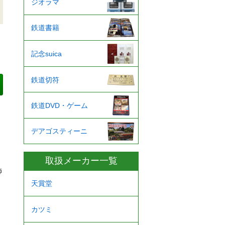
ジオラマ
鉄道書籍
記念suica
鉄道切符
鉄道DVD・ゲーム
デアゴスティーニ
取扱メーカー一覧
飾
天賞堂
カツミ