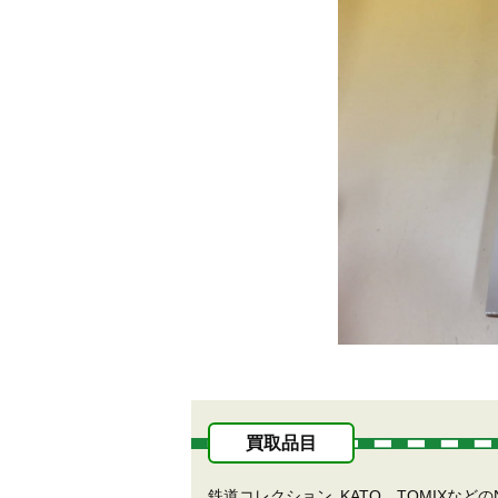
買取品目
鉄道コレクション
KATO、TOMIXな