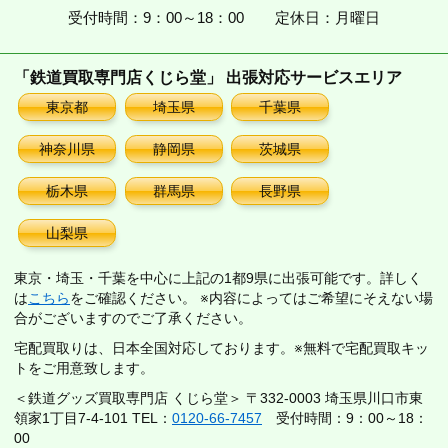
受付時間：9：00～18：00
定休日：月曜日
「鉄道買取専門店くじら堂」 出張対応サービスエリア
東京都
埼玉県
千葉県
神奈川県
静岡県
茨城県
栃木県
群馬県
長野県
山梨県
東京・埼玉・千葉を中心に上記の1都9県に出張可能です。詳しく
は
こちら
をご確認ください。 ※内容によってはご希望にそえない場
合がございますのでご了承ください。
宅配買取りは、日本全国対応しております。※無料で宅配買取キッ
トをご用意致します。
＜鉄道グッズ買取専門店 くじら堂＞ 〒332-0003 埼玉県川口市東
領家1丁目7-4-101 TEL：
0120-66-7457
受付時間：9：00～18：
00