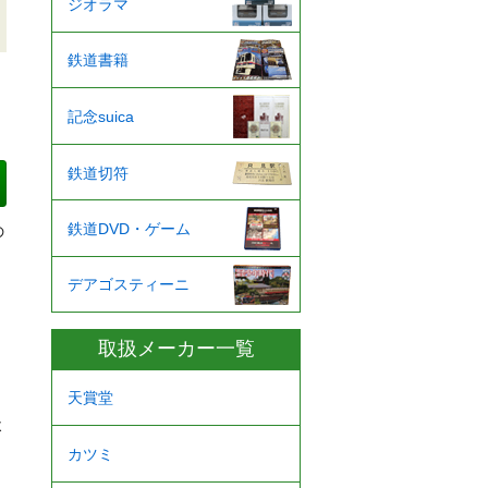
ジオラマ
鉄道書籍
記念suica
鉄道切符
鉄道DVD・ゲーム
の
デアゴスティーニ
、
取扱メーカー一覧
天賞堂
よ
カツミ