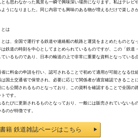
んとも思わなかった風景も一瞬で興味深い場所になります。私はテレビ
るようになりました。同じ内容でも興味のある物が増えるだけで楽しさ
」とは
」とは、全国で運行する鉄道や連絡船の航路と運賃をまとめたものとな
等は鉄道の時刻を中心としてまとめられているものですが、この「鉄道
しているものであり、日本の輸送の上で非常に重要な資料となっている
通省に料金の申請を行い、認可されることで初めて適用が可能となる仕
料は国土交通省で保管され、必要に応じて関係者が適宜確認できること
般にも公開されるものとなっており、この資料を確認することで全国の
ントです。
れるたびに更新されるものとなっており、一般には販売されていないも
いるのが特徴です。
道書籍 鉄道雑誌ページはこちら