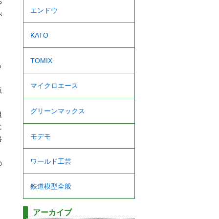
や
エンドウ
が
KATO
TOMIX
っ
・
マイクロエース
点
グリーンマックス
組
に
モデモ
路
ワールド工芸
の
鉄道模型全般
アーカイブ