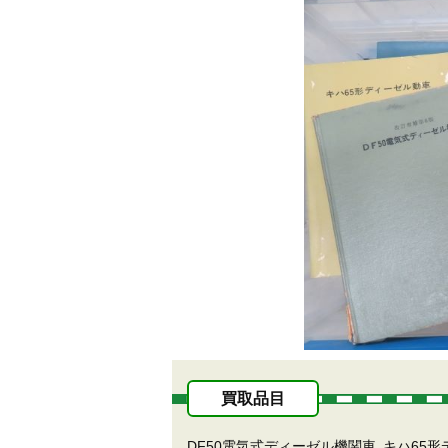
買取品目
DF50電気式ディーゼル機関車
キハ65形