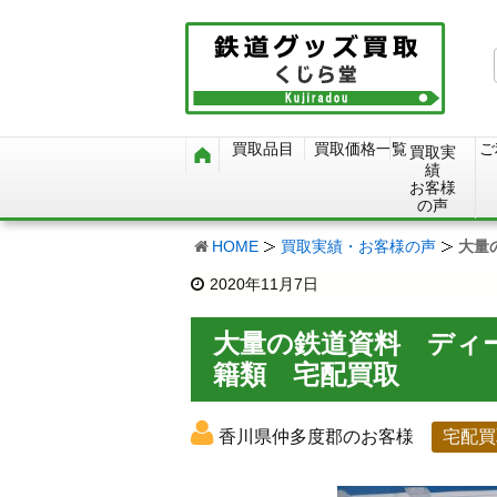
買取品目
買取価格一覧
ご
買取実
績
お客様
の声
HOME
買取実績・お客様の声
大量
2020年11月7日
大量の鉄道資料 ディ
籍類 宅配買取
香川県仲多度郡のお客様
宅配買