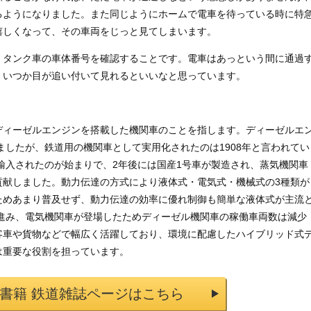
るようになりました。また同じようにホームで電車を待っている時に特
嬉しくなって、その車両をじっと見てしまいます。
、タンク車の車体番号を確認することです。電車はあっという間に通過
、いつか目が追い付いて見れるといいなと思っています。
ディーゼルエンジンを搭載した機関車のことを指します。ディーゼルエ
ましたが、鉄道用の機関車として実用化されたのは1908年と言われてい
ら輸入されたのが始まりで、2年後には国産1号車が製造され、蒸気機関車
貢献しました。動力伝達の方式により液体式・電気式・機械式の3種類が
ためあまり普及せず、動力伝達の効率に優れ制御も簡単な液体式が主流
が進み、電気機関車が登場したためディーゼル機関車の稼働車両数は減少
客車や貨物などで幅広く活躍しており、環境に配慮したハイブリッド式
は重要な役割を担っています。
道書籍 鉄道雑誌ページはこちら