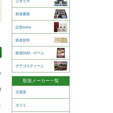
ジオラマ
鉄道書籍
記念suica
鉄道切符
鉄道DVD・ゲーム
デアゴスティーニ
の
取扱メーカー一覧
関
天賞堂
カツミ
て
、