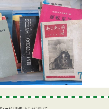
ディーゼル動車
あじあに乗りて