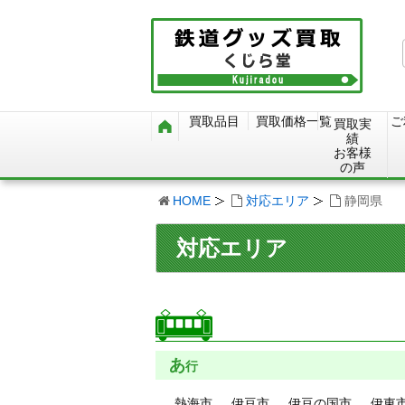
買取品目
買取価格一覧
ご
買取実
績
お客様
の声
HOME
対応エリア
静岡県
対応エリア
あ
行
熱海市
伊豆市
伊豆の国市
伊東