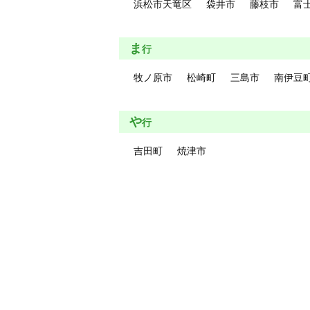
浜松市天竜区
袋井市
藤枝市
富
ま
行
牧ノ原市
松崎町
三島市
南伊豆
や
行
吉田町
焼津市