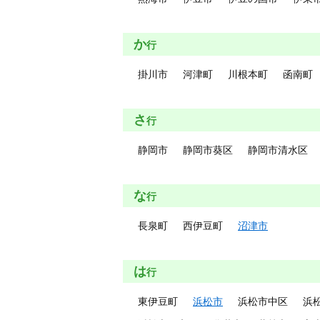
か
行
掛川市
河津町
川根本町
函南町
さ
行
静岡市
静岡市葵区
静岡市清水区
な
行
長泉町
西伊豆町
沼津市
は
行
東伊豆町
浜松市
浜松市中区
浜