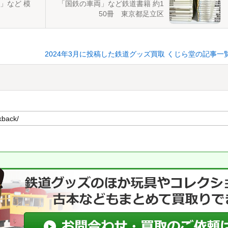
」など 模
「国鉄の車両」など鉄道書籍 約1
50冊 東京都足立区
2024年3月に投稿した鉄道グッズ買取 くじら堂の記事一