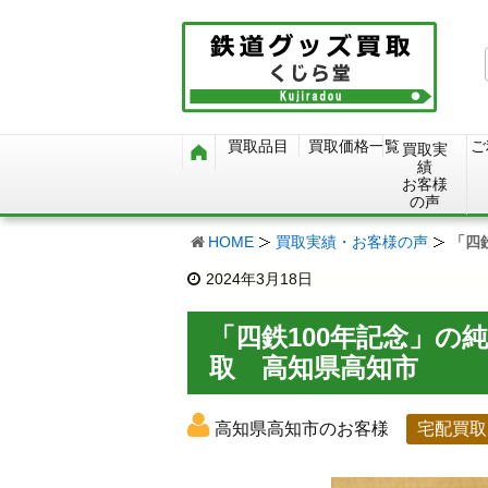
買取品目
買取価格一覧
ご
買取実
績
お客様
の声
HOME
買取実績・お客様の声
「四
2024年3月18日
「四鉄100年記念」の
取 高知県高知市
高知県高知市のお客様
宅配買取