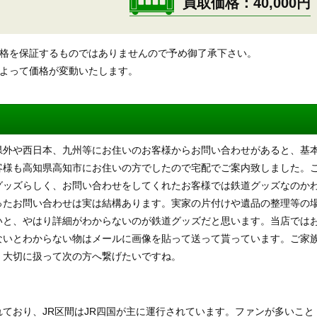
買取価格
40,000円
価格を保証するものではありませんので予め御了承下さい。
によって価格が変動いたします。
県外や西日本、九州等にお住いのお客様からお問い合わせがあると、基
客様も高知県高知市にお住いの方でしたので宅配でご案内致しました。
グッズらしく、お問い合わせをしてくれたお客様では鉄道グッズなのか
ったお問い合わせは実は結構あります。実家の片付けや遺品の整理等の
いと、やはり詳細がわからないのが鉄道グッズだと思います。当店では
ないとわからない物はメールに画像を貼って送って貰っています。ご家
、大切に扱って次の方へ繋げたいですね。
ており、JR区間はJR四国が主に運行されています。ファンが多いこと