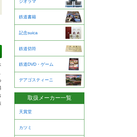
ジオラマ
鉄道書籍
記念suica
鉄道切符
鉄道DVD・ゲーム
本
こ
デアゴスティーニ
わ
場
お
取扱メーカー一覧
族
天賞堂
カツミ