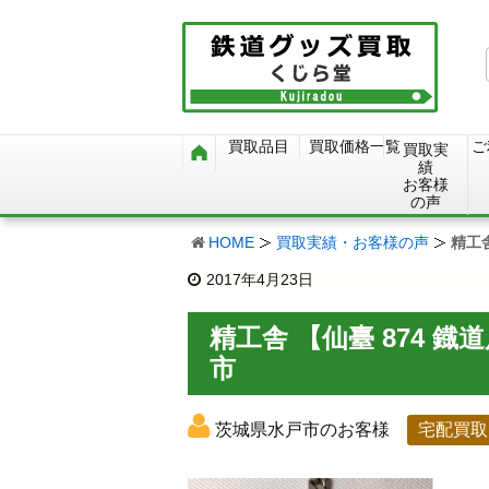
買取品目
買取価格一覧
ご
買取実
績
お客様
の声
HOME
買取実績・お客様の声
精工
2017年4月23日
精工舎 【仙臺 874 
市
茨城県水戸市のお客様
宅配買取