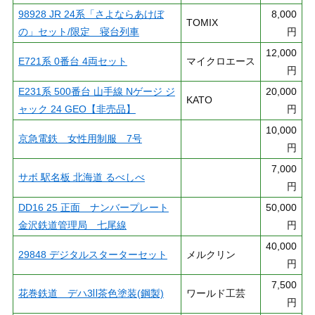
98928 JR 24系「さよならあけぼ
8,000
TOMIX
の」セット/限定 寝台列車
円
12,000
E721系 0番台 4両セット
マイクロエース
円
E231系 500番台 山手線 Nゲージ ジ
20,000
KATO
ャック 24 GEO【非売品】
円
10,000
京急電鉄 女性用制服 7号
円
7,000
サボ 駅名板 北海道 るべしべ
円
DD16 25 正面 ナンバープレート
50,000
金沢鉄道管理局 七尾線
円
40,000
29848 デジタルスターターセット
メルクリン
円
7,500
花巻鉄道 デハ3Ⅱ茶色塗装(鋼製)
ワールド工芸
円