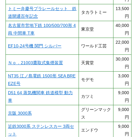
トミー弁慶号プラレールセット 鉄
13,500
タカラトミー
道開通百年記念
円
名古屋市営地下鉄 100/500/700形 4
40,000
東京堂
両 中間車 T車
円
22,000
EF10-24号機 関門 シルバー
ワールド工芸
円
30,000
Ｎｏ．21003鷹取式集煙装置
天賞堂
円
NT35 江ノ島電鉄 1500形 SEA BRE
3,000
モデモ
EZE号
円
D51 64 蒸気機関車 鉄道模型 動力
9,000
カツミ
車
円
グリーンマック
9,000
京阪 3000系
ス
円
近鉄3000系 ステンレスカー 3両セ
9,000
エンドウ
ット
円