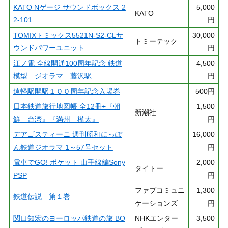
KATO Nゲージ サウンドボックス 2
5,000
KATO
2-101
円
TOMIXトミックス5521N-S2-CLサ
30,000
トミーテック
ウンドパワーユニット
円
江ノ電 全線開通100周年記念 鉄道
4,500
模型 ジオラマ 藤沢駅
円
遠軽駅開駅１００周年記念入場券
500円
日本鉄道旅行地図帳 全12冊+『朝
1,500
新潮社
鮮 台湾』『満州 樺太』
円
デアゴスティーニ 週刊昭和にっぽ
16,000
ん鉄道ジオラマ 1～57号セット
円
電車でGO! ポケット 山手線編Sony
2,000
タイトー
PSP
円
ファブコミュニ
1,300
鉄道伝説 第１巻
ケーションズ
円
関口知宏のヨーロッパ鉄道の旅 BO
NHKエンター
3,500