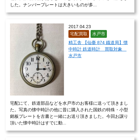
した。ナンバープレートは大きいものが多...
2017.04.23
宅配買取
水戸市
精工舎 【仙臺 874 鐡道局】懐
中時計 鉄道時計 買取対象
水戸市
宅配にて、鉄道部品などを水戸市のお客様に送って頂きまし
た。写真の懐中時計の他に昔に購入された国鉄の特殊・小型
銘板プレートを古書と一緒にお送り頂きました。今回お譲り
頂いた懐中時計はすでに動...