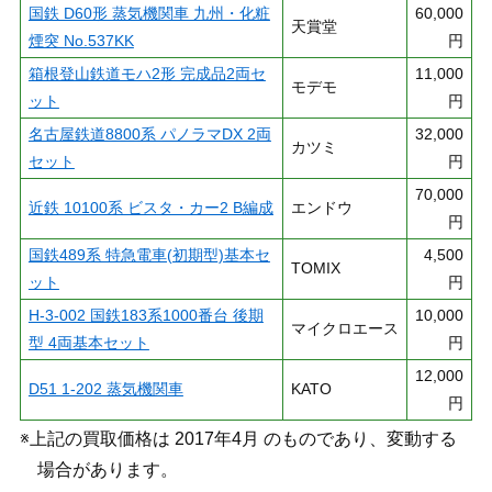
国鉄 D60形 蒸気機関車 九州・化粧
60,000
天賞堂
煙突 No.537KK
円
箱根登山鉄道モハ2形 完成品2両セ
11,000
モデモ
ット
円
名古屋鉄道8800系 パノラマDX 2両
32,000
カツミ
セット
円
70,000
近鉄 10100系 ビスタ・カー2 B編成
エンドウ
円
国鉄489系 特急電車(初期型)基本セ
4,500
TOMIX
ット
円
H-3-002 国鉄183系1000番台 後期
10,000
マイクロエース
型 4両基本セット
円
12,000
D51 1-202 蒸気機関車
KATO
円
※上記の買取価格は 2017年4月 のものであり、変動する
場合があります。