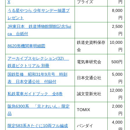
X
プライズ
円
うる星やつら 少年サンデー抽選プ
8,000
レゼント
円
JR東日本 鉄道博物館開館記念Sui
2,500
ca 台紙付
円
鉄道史資料保存
10,000
8620形機関車明細図
会
円
アーカイブスセレクション(32)
電気車研究会
500円
鉄道ピクトリアル 別冊
国鉄監修 昭和31年9月号 時刻
5,000
日本交通公社
表 日本交通公社 付録付
円
12,000
私鉄電車ガイドブック 全8巻
誠文堂新光社
円
阪急6300系 「京とれいん」限定
2,000
TOMIX
品
円
4,000
限定583系きたぐに10両フル編成
バンダイ
円