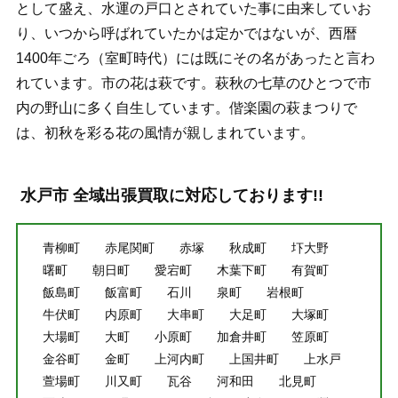
として盛え、水運の戸口とされていた事に由来していお
り、いつから呼ばれていたかは定かではないが、西暦
1400年ごろ（室町時代）には既にその名があったと言わ
れています。市の花は萩です。萩秋の七草のひとつで市
内の野山に多く自生しています。偕楽園の萩まつりで
は、初秋を彩る花の風情が親しまれています。
水戸市 全域出張買取に対応しております!!
青柳町
赤尾関町
赤塚
秋成町
圷大野
曙町
朝日町
愛宕町
木葉下町
有賀町
飯島町
飯富町
石川
泉町
岩根町
牛伏町
内原町
大串町
大足町
大塚町
大場町
大町
小原町
加倉井町
笠原町
金谷町
金町
上河内町
上国井町
上水戸
萱場町
川又町
瓦谷
河和田
北見町