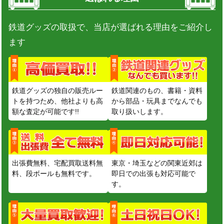
鉄道グッズの取扱で、当店が選ばれる理由をご紹介し
ます
鉄道グッズの独自の販売ルー
鉄道関連のもの、書籍・資料
トを持つため、他社よりも高
から部品・玩具までなんでも
額な査定が可能です!!
取り扱いします。
出張費無料、宅配買取送料無
東京・埼玉などの関東近郊は
料、段ボールも無料です。
即日での出張も対応可能で
す。