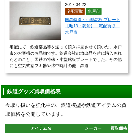
2017.04.22
宅配買取
水戸市
国鉄特殊・小型銘板 プレート
【昭13・菱船】 宅配買取
水戸市
宅配にて、鉄道部品等を送って頂き拝見させて頂いた、水戸
市のお客様のお品物です。鉄道会社の放出品を昔に購入され
たとのこと、国鉄の特殊・小型銘板プレートでした。その他
にも空気式窓フキ器や懐中時計の他、鉄道...
鉄道グッズ買取価格表
今取り扱いを強化中の、鉄道模型や鉄道アイテムの買
取価格を公開しています。
アイテム名
メーカー
買取価格