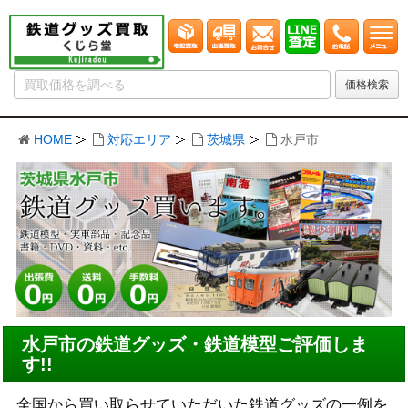
HOME
対応エリア
茨城県
水戸市
水戸市の鉄道グッズ・鉄道模型ご評価しま
す!!
全国から買い取らせていただいた鉄道グッズの一例を