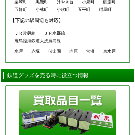
栗崎町
黒磯町
けやき台
小泉町
鯉淵町
五軒町
小林町
小吹町
五平町
紺屋町
【下記の駅周辺も対応】
ＪＲ常磐線
ＪＲ水郡線
鹿島臨海鉄道大洗鹿島線
水戸
赤塚
偕楽園
内原
常澄
東水戸
鉄道グッズを売る時に役立つ情報