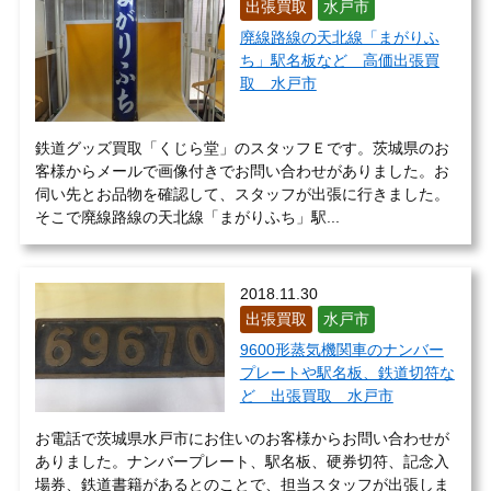
出張買取
水戸市
廃線路線の天北線「まがりふ
ち」駅名板など 高価出張買
取 水戸市
鉄道グッズ買取「くじら堂」のスタッフＥです。茨城県のお
客様からメールで画像付きでお問い合わせがありました。お
伺い先とお品物を確認して、スタッフが出張に行きました。
そこで廃線路線の天北線「まがりふち」駅...
2018.11.30
出張買取
水戸市
9600形蒸気機関車のナンバー
プレートや駅名板、鉄道切符な
ど 出張買取 水戸市
お電話で茨城県水戸市にお住いのお客様からお問い合わせが
ありました。ナンバープレート、駅名板、硬券切符、記念入
場券、鉄道書籍があるとのことで、担当スタッフが出張しま