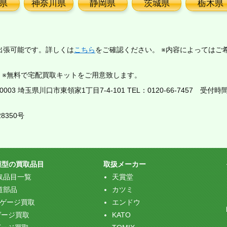
県
神奈川県
静岡県
茨城県
栃木県
出張可能です。詳しくは
こちら
をご確認ください。 ※内容によってはご
。※無料で宅配買取キットをご用意致します。
03 埼玉県川口市東領家1丁目7-4-101 TEL：
0120-66-7457
受付時間：
8350号
模型の買取品目
取扱メーカー
取品目一覧
天賞堂
道部品
カツミ
Oゲージ買取
エンドウ
ゲージ買取
KATO