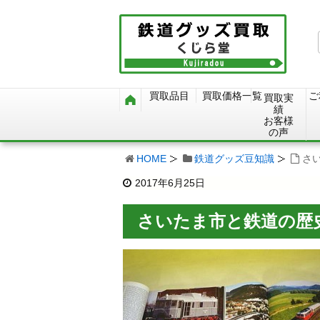
買取品目
買取価格一覧
ご
買取実
績
お客様
の声
HOME
鉄道グッズ豆知識
さ
2017年6月25日
さいたま市と鉄道の歴