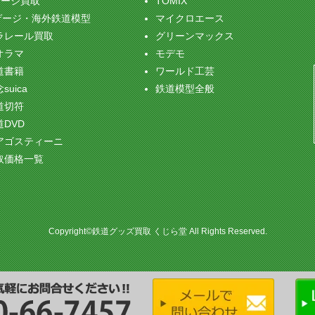
ゲージ買取
TOMIX
ゲージ・海外鉄道模型
マイクロエース
ラレール買取
グリーンマックス
オラマ
モデモ
道書籍
ワールド工芸
suica
鉄道模型全般
道切符
道DVD
アゴスティーニ
取価格一覧
Copyright©鉄道グッズ買取 くじら堂 All Rights Reserved.