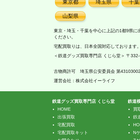
東京都
埼玉県
千葉
山梨県
東京・埼玉・千葉を中心に上記の1都9県に
ください。
宅配買取りは、日本全国対応しております
＜鉄道グッズ買取専門店 くじら堂＞ 〒332-00
古物商許可 埼玉県公安委員会 第43103002
運営会社：株式会社イーライフ
鉄道グッズ買取専門店 くじら堂
鉄道
HOME
買
出張買取
鉄
宅配買取
H
宅配買取キット
N