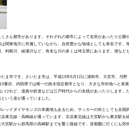
たくさん都市があります。それぞれの都市によって名所があったり公園
県は関東地方に所属していながら、自然豊かな地域としても有名です。
川、利根川、綾瀬川など、有名な川の多くは埼玉県にあります。湖など
たま市です。さいたま市は、平成13年5月1日に浦和市、大宮市、与野
13番目、内陸県では唯一の政令指定都市となり、大きな市街地へと発展
浅いけれど、道路や鉄道などは江戸時代からの名残があったりします。
道という道が通っていました。
和レッドダイヤモンズの本拠地もあるため、サッカーの街としても全国
京浜東北線・高崎線が通っています。京浜東北線は大宮駅から東京駅を
は大宮駅から群馬県の高崎駅までを繋ぐ路線です。首都圏に行くにも郊