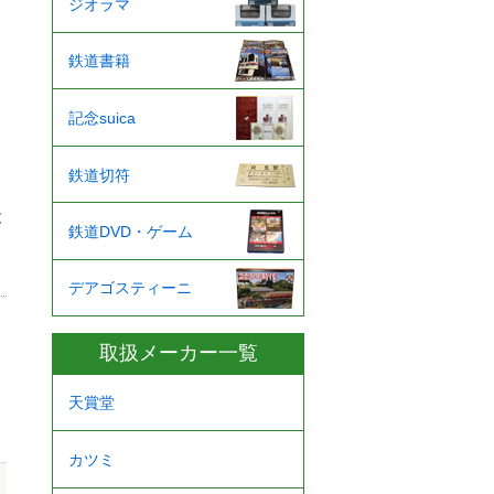
ジオラマ
鉄道書籍
記念suica
鉄道切符
と
鉄道DVD・ゲーム
デアゴスティーニ
取扱メーカー一覧
天賞堂
カツミ