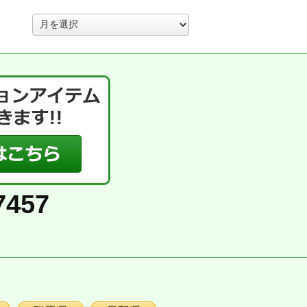
ア
ー
カ
イ
ブ
7457