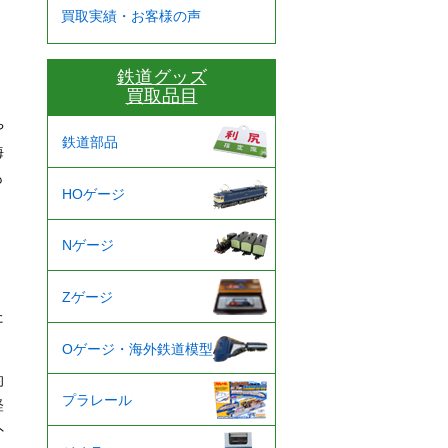
買取実績・お客様の声
鉄道グッズ
買取品目
や
鉄道部品
海
も
HOゲージ
Nゲージ
Zゲージ
た
Oゲージ・海外鉄道模型
的
プラレール
経
外