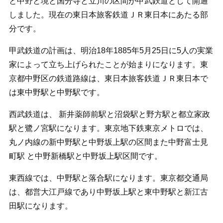
と中野と境と国分寺と立川の区間が甲武鉄道として開通
しました。現在の東日本旅客鉄道ＪＲ東日本にあたる部
分です。
甲武鉄道の計画は、明治18年1885年5月25日に5人の実業
家によって立ち上げられたことが始まりになります。東
京都中野区の鉄道路線は、東日本旅客鉄道ＪＲ東日本で
は東中野駅と中野駅です。
西武鉄道は、 新井薬師前駅と沼袋駅と野方駅と都立家政
駅と鷺ノ宮駅になります。東京地下鉄東京メトロでは、
丸ノ内線の新中野駅と中野坂上駅の区間また中野富士見
町駅 と中野新橋駅と中野坂上駅区間です。
東西線では、中野駅と落合駅になります。東京都交通局
は、都営大江戸線であり中野坂上駅と東中野駅と新江古
田駅になります。