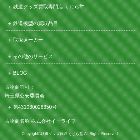
鉄道グッズ買取専門店 くじら堂
鉄道模型の買取品目
取扱メーカー
その他のサービス
BLOG
古物商許可：
埼玉県公安委員会
第431030028350号
古物商名称 株式会社イーライフ
Copyright©鉄道グッズ買取 くじら堂 All Rights Reserved.