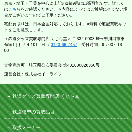
東京・埼玉・千葉を中心に上記の1都9県に出張可能です。詳しく
は
こちら
をご確認ください。 ※内容によってはご希望にそえない場
合がございますのでご了承ください。
宅配買取りは、日本全国対応しております。※無料で宅配買取キッ
トをご用意致します。
＜鉄道グッズ買取専門店 くじら堂＞ 〒332-0003 埼玉県川口市東
領家1丁目7-4-101 TEL：
0120-66-7457
受付時間：9：00～18：
00
古物商許可 埼玉県公安委員会 第431030028350号
運営会社：株式会社イーライフ
鉄道グッズ買取専門店 くじら堂
鉄道模型の買取品目
取扱メーカー