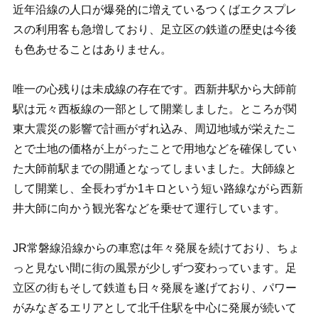
近年沿線の人口が爆発的に増えているつくばエクスプレ
スの利用客も急増しており、足立区の鉄道の歴史は今後
も色あせることはありません。
唯一の心残りは未成線の存在です。西新井駅から大師前
駅は元々西板線の一部として開業しました。ところが関
東大震災の影響で計画がずれ込み、周辺地域が栄えたこ
とで土地の価格が上がったことで用地などを確保してい
た大師前駅までの開通となってしまいました。大師線と
して開業し、全長わずか1キロという短い路線ながら西新
井大師に向かう観光客などを乗せて運行しています。
JR常磐線沿線からの車窓は年々発展を続けており、ちょ
っと見ない間に街の風景が少しずつ変わっています。足
立区の街もそして鉄道も日々発展を遂げており、パワー
がみなぎるエリアとして北千住駅を中心に発展が続いて