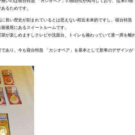
が無いのは寝台特急 「カシオペア」の独自性が関与しており、従来の寝
であるためです。
既に長い歴史が刻まれているとは思えない程近未来的ですし、寝台特急
は最後尾にあるスイートルームです。
展望が楽しめますしテレビや洗面台、トイレも備わっていて逐一席を離
者であり、今も寝台特急 「カシオペア」を基本として新車のデザインが