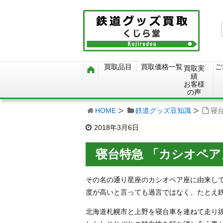
買取品目
買取価格一覧
ご
買取実
績
お客様
の声
HOME
鉄道グッズ豆知識
寝
2018年3月6日
寝台特急 「カシオペ
その名の通り星座のカシオペア座に由来し
度が高いと言っても過言ではなく、たとえ
北海道札幌市と上野を寝台車を連ねて走り