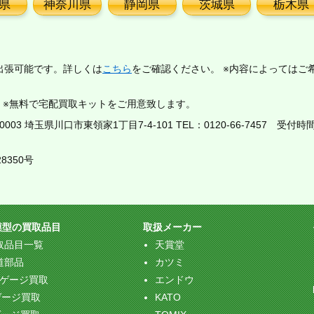
県
神奈川県
静岡県
茨城県
栃木県
出張可能です。詳しくは
こちら
をご確認ください。 ※内容によってはご
。※無料で宅配買取キットをご用意致します。
03 埼玉県川口市東領家1丁目7-4-101 TEL：
0120-66-7457
受付時間：
8350号
模型の買取品目
取扱メーカー
取品目一覧
天賞堂
道部品
カツミ
Oゲージ買取
エンドウ
ゲージ買取
KATO