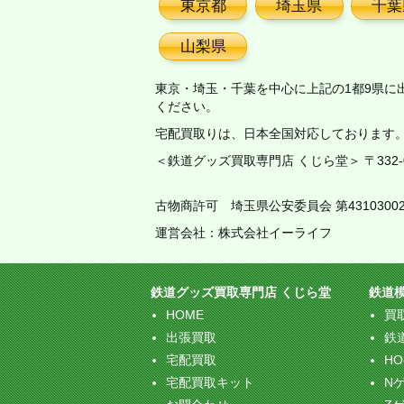
東京都
埼玉県
千葉
山梨県
東京・埼玉・千葉を中心に上記の1都9県に
ください。
宅配買取りは、日本全国対応しております
＜鉄道グッズ買取専門店 くじら堂＞ 〒332-00
古物商許可 埼玉県公安委員会 第43103002
運営会社：株式会社イーライフ
鉄道グッズ買取専門店 くじら堂
鉄道
HOME
買
出張買取
鉄
宅配買取
H
宅配買取キット
N