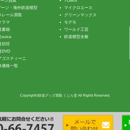
ゲージ買取
TOMIX
ゲージ・海外鉄道模型
マイクロエース
ラレール買取
グリーンマックス
オラマ
モデモ
道書籍
ワールド工芸
suica
鉄道模型全般
道切符
道DVD
アゴスティーニ
取価格一覧
Copyright©鉄道グッズ買取 くじら堂 All Rights Reserved.