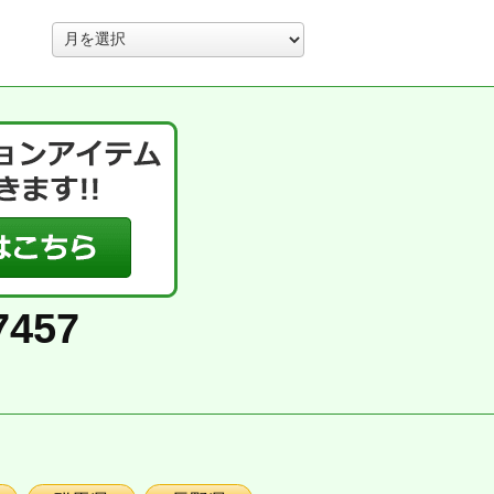
ア
ー
カ
イ
ブ
7457