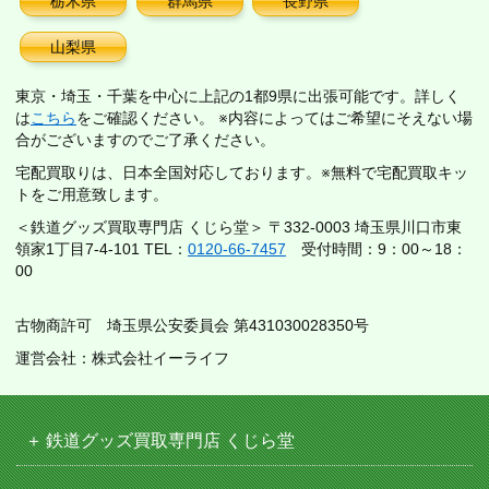
栃木県
群馬県
長野県
山梨県
東京・埼玉・千葉を中心に上記の1都9県に出張可能です。詳しく
は
こちら
をご確認ください。 ※内容によってはご希望にそえない場
合がございますのでご了承ください。
宅配買取りは、日本全国対応しております。※無料で宅配買取キッ
トをご用意致します。
＜鉄道グッズ買取専門店 くじら堂＞ 〒332-0003 埼玉県川口市東
領家1丁目7-4-101 TEL：
0120-66-7457
受付時間：9：00～18：
00
古物商許可 埼玉県公安委員会 第431030028350号
運営会社：株式会社イーライフ
鉄道グッズ買取専門店 くじら堂