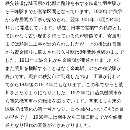
秩父鉄道は埼玉県の北部に路線を有する鉄道で羽生駅か
ら三峰駅までが営業区間となっています。1900年に熊谷
から寄居間の工事が始められ、翌年1901年（明治34年）
10月に開通しています。現在、日本で営業中の私鉄とし
てはかなり古い歴史を持っているのが特徴です。寄居町
までは順調に工事が進められましたが、その後は経営難
から資金繰りに悩まされ波久礼駅は8年間終点駅のままで
した。1911年に波久礼から金崎間が開通されましたが、
まだ荒川を横断することはなく金崎駅、のちの秩父駅が
終点です。現在の秩父市に到達したのは、工事が行われ
てから14年後の1914年にもなります。この年でやっと荒
川をまたぐようになりました。1922年には蒸気機関車か
ら電気機関車への転換を図っています。関東よりも東の
区域では電化の第一号となり、日本国内においても3番目
の早さです。1930年には羽生から三峰口間までが全線開
通となり現代の基盤ができあがりました。