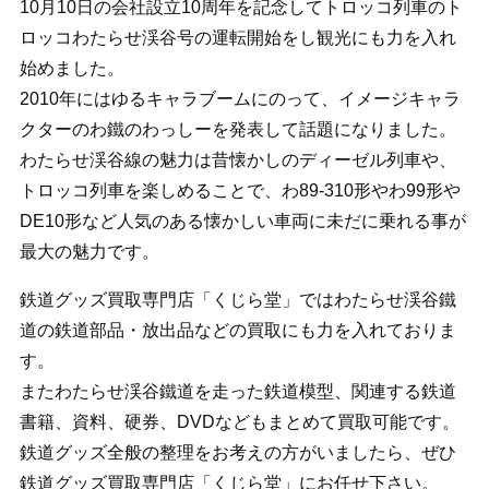
10月10日の会社設立10周年を記念してトロッコ列車のト
ロッコわたらせ渓谷号の運転開始をし観光にも力を入れ
始めました。
2010年にはゆるキャラブームにのって、イメージキャラ
クターのわ鐵のわっしーを発表して話題になりました。
わたらせ渓谷線の魅力は昔懐かしのディーゼル列車や、
トロッコ列車を楽しめることで、わ89-310形やわ99形や
DE10形など人気のある懐かしい車両に未だに乗れる事が
最大の魅力です。
鉄道グッズ買取専門店「くじら堂」ではわたらせ渓谷鐵
道の鉄道部品・放出品などの買取にも力を入れておりま
す。
またわたらせ渓谷鐵道を走った鉄道模型、関連する鉄道
書籍、資料、硬券、DVDなどもまとめて買取可能です。
鉄道グッズ全般の整理をお考えの方がいましたら、ぜひ
鉄道グッズ買取専門店「くじら堂」にお任せ下さい。