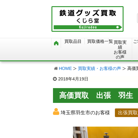
買取品目
買取価格一覧
ご
買取実
績
お客様
の声
HOME
買取実績・お客様の声
高価
2018年4月19日
高価買取 出張 羽生
埼玉県羽生市のお客様
出張買取