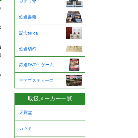
ジオラマ
あ
鉄道書籍
の
記念suica
店
鉄道切符
伺
鉄道DVD・ゲーム
る
デアゴスティーニ
取扱メーカー一覧
天賞堂
カツミ