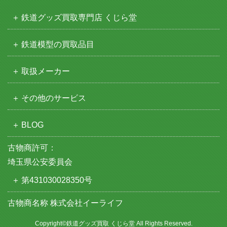
鉄道グッズ買取専門店 くじら堂
鉄道模型の買取品目
取扱メーカー
その他のサービス
BLOG
古物商許可：
埼玉県公安委員会
第431030028350号
古物商名称 株式会社イーライフ
Copyright©鉄道グッズ買取 くじら堂 All Rights Reserved.