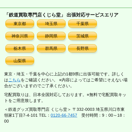
「鉄道買取専門店くじら堂」 出張対応サービスエリア
東京都
埼玉県
千葉県
神奈川県
静岡県
茨城県
栃木県
群馬県
長野県
山梨県
東京・埼玉・千葉を中心に上記の1都9県に出張可能です。詳しく
は
こちら
をご確認ください。 ※内容によってはご希望にそえない場
合がございますのでご了承ください。
宅配買取りは、日本全国対応しております。※無料で宅配買取キッ
トをご用意致します。
＜鉄道グッズ買取専門店 くじら堂＞ 〒332-0003 埼玉県川口市東
領家1丁目7-4-101 TEL：
0120-66-7457
受付時間：9：00～18：
00