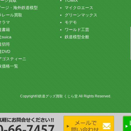
ゲージ買取
TOMIX
ゲージ・海外鉄道模型
マイクロエース
ラレール買取
グリーンマックス
オラマ
モデモ
道書籍
ワールド工芸
suica
鉄道模型全般
道切符
道DVD
アゴスティーニ
取価格一覧
Copyright©鉄道グッズ買取 くじら堂 All Rights Reserved.