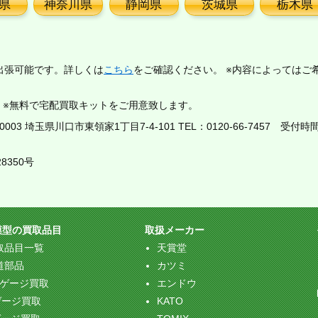
県
神奈川県
静岡県
茨城県
栃木県
出張可能です。詳しくは
こちら
をご確認ください。 ※内容によってはご
。※無料で宅配買取キットをご用意致します。
03 埼玉県川口市東領家1丁目7-4-101 TEL：
0120-66-7457
受付時間：
8350号
模型の買取品目
取扱メーカー
取品目一覧
天賞堂
道部品
カツミ
Oゲージ買取
エンドウ
ゲージ買取
KATO