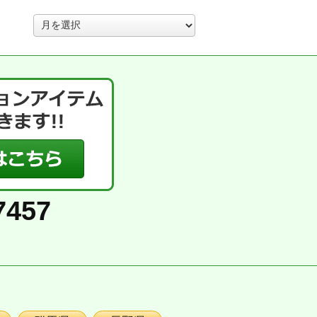
ア
ー
カ
イ
ブ
7457