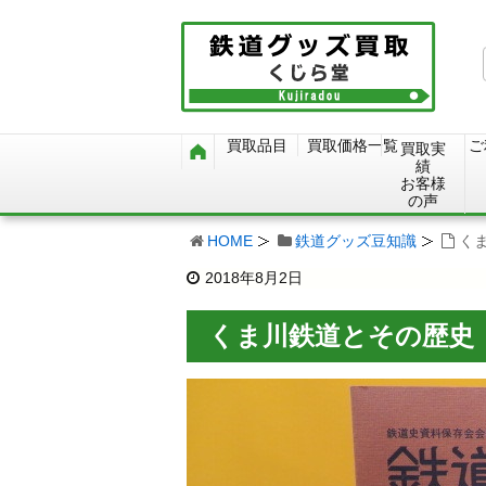
買取品目
買取価格一覧
ご
買取実
績
お客様
の声
HOME
鉄道グッズ豆知識
く
2018年8月2日
くま川鉄道とその歴史