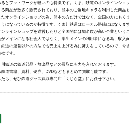
べるとフットワークが軽いのも特徴です。くま川鉄道のオンラインショ
する商品が数多く販売されており、熊本のご当地キャラを利用した商品
したオンラインショップの為、熊本の方だけではなく、全国の方にもく
ようになっているのが特徴です。くま川鉄道はローカル路線にはなりま
オンラインショップを運営したりと全国的には知名度が高い企業という
勤がメインになる社会人ではなく、学生メインの利用者になる為、収入
、鉄道の運営以外の方法でも売上を上げる為に努力をしているので、今
会社です。
ま川鉄道の鉄道部品・放出品などの買取にも力を入れております。
鉄道書籍、資料、硬券、DVDなどもまとめて買取可能です。
したら、ぜひ鉄道グッズ買取専門店「くじら堂」にお任せ下さい。