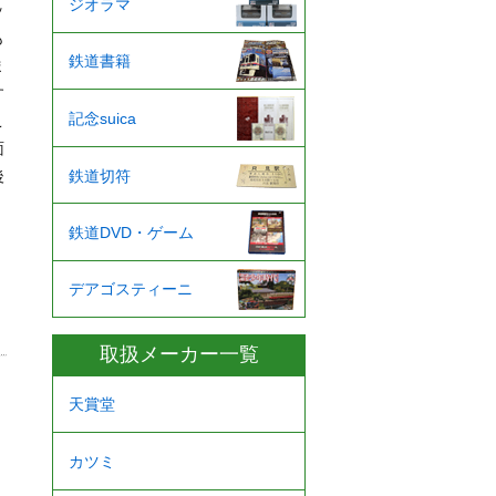
ジオラマ
ッ
も
鉄道書籍
ま
す
記念suica
こ
面
鉄道切符
後
鉄道DVD・ゲーム
デアゴスティーニ
取扱メーカー一覧
天賞堂
カツミ