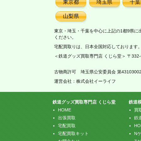
東京都
埼玉県
千葉
山梨県
東京・埼玉・千葉を中心に上記の1都9県に
ください。
宅配買取りは、日本全国対応しております
＜鉄道グッズ買取専門店 くじら堂＞ 〒332-00
古物商許可 埼玉県公安委員会 第43103002
運営会社：株式会社イーライフ
鉄道グッズ買取専門店 くじら堂
鉄道
HOME
買
出張買取
鉄
宅配買取
H
宅配買取キット
N