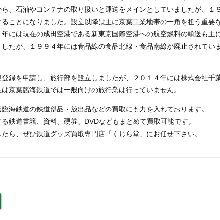
から、石油やコンテナの取り扱いと運送をメインとしていましたが、１
することになりました。設立以降は主に京葉工業地帯の一角を担う重要
８年には現在の成田空港である新東京国際空港への航空燃料の輸送も主
ましたが、１９９４年には食品線の食品北線・食品南線が廃止されてい
規登録を申請し、旅行部を設立しましたが、２０１４年には株式会社千
在は京葉臨海鉄道では一般向けの旅行業は行っていません。
葉臨海鉄道の鉄道部品・放出品などの買取にも力を入れております。
る鉄道書籍、資料、硬券、DVDなどもまとめて買取可能です。
したら、ぜひ鉄道グッズ買取専門店「くじら堂」にお任せ下さい。