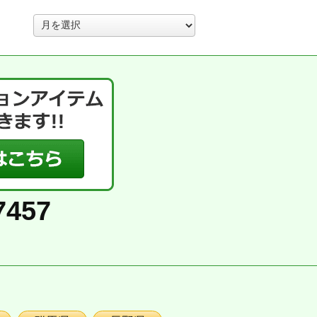
ア
ー
カ
イ
ブ
7457