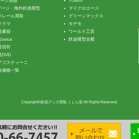
ゲージ買取
TOMIX
ゲージ・海外鉄道模型
マイクロエース
ラレール買取
グリーンマックス
オラマ
モデモ
道書籍
ワールド工芸
suica
鉄道模型全般
道切符
道DVD
アゴスティーニ
取価格一覧
Copyright©鉄道グッズ買取 くじら堂 All Rights Reserved.