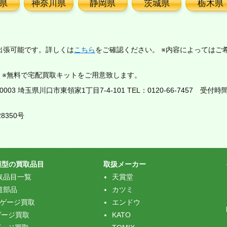
県
神奈川県
静岡県
茨城県
栃木県
出張可能です。詳しくは
こちら
をご確認ください。 ※内容によってはご
。※無料で宅配買取キットをご用意致します。
03 埼玉県川口市東領家1丁目7-4-101 TEL：
0120-66-7457
受付時間：
8350号
模型の買取品目
取扱メーカー
取品目一覧
天賞堂
道部品
カツミ
Oゲージ買取
エンドウ
ゲージ買取
KATO