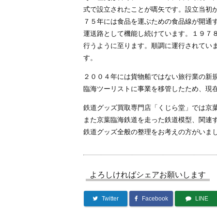
式で設立されたことが嚆矢です。設立当初
７５年には食品を運ぶための食品線が開通
運送路として機能し続けています。１９７
行うように至ります。順調に運行されてい
す。
２００４年には貨物船ではない旅行業の新
臨海ツーリストに事業を移管したため、現
鉄道グッズ買取専門店「くじら堂」では京
また京葉臨海鉄道を走った鉄道模型、関連す
鉄道グッズ全般の整理をお考えの方がいま
よろしければシェアお願いします
Twitter
Facebook
LINE