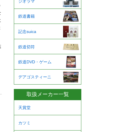
ジオラマ
９
な
鉄道書籍
に
ま
記念suica
葉
鉄道切符
鉄道DVD・ゲーム
デアゴスティーニ
取扱メーカー一覧
天賞堂
カツミ