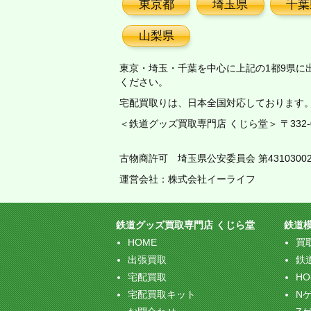
東京都
埼玉県
千葉
山梨県
東京・埼玉・千葉を中心に上記の1都9県に
ください。
宅配買取りは、日本全国対応しております
＜鉄道グッズ買取専門店 くじら堂＞ 〒332-00
古物商許可 埼玉県公安委員会 第43103002
運営会社：株式会社イーライフ
鉄道グッズ買取専門店 くじら堂
鉄道
HOME
買
出張買取
鉄
宅配買取
H
宅配買取キット
N