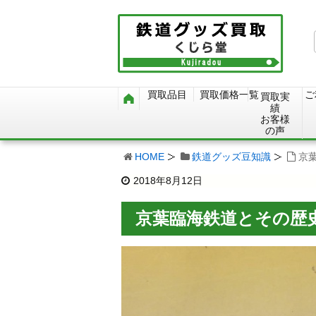
買取品目
買取価格一覧
ご
買取実
績
お客様
の声
HOME
鉄道グッズ豆知識
京
2018年8月12日
京葉臨海鉄道とその歴