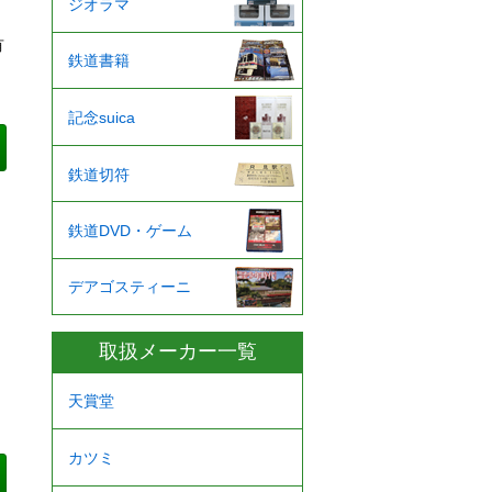
ジオラマ
有
鉄道書籍
記念suica
鉄道切符
鉄道DVD・ゲーム
デアゴスティーニ
取扱メーカー一覧
天賞堂
カツミ