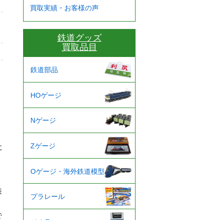
買取実績・お客様の声
鉄道グッズ
買取品目
鉄道部品
HOゲージ
Nゲージ
Zゲージ
に
Oゲージ・海外鉄道模型
表
プラレール
で