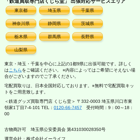
「鉄道買取専門店くじら堂」 出張対応サービスエリア
東京都
埼玉県
千葉県
神奈川県
静岡県
茨城県
栃木県
群馬県
長野県
山梨県
東京・埼玉・千葉を中心に上記の1都9県に出張可能です。詳しく
は
こちら
をご確認ください。 ※内容によってはご希望にそえない場
合がございますのでご了承ください。
宅配買取りは、日本全国対応しております。※無料で宅配買取キッ
トをご用意致します。
＜鉄道グッズ買取専門店 くじら堂＞ 〒332-0003 埼玉県川口市東
領家1丁目7-4-101 TEL：
0120-66-7457
受付時間：9：00～18：
00
古物商許可 埼玉県公安委員会 第431030028350号
運営会社：株式会社イーライフ