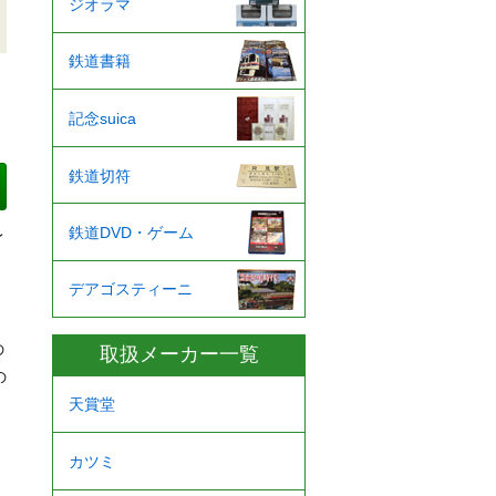
ジオラマ
鉄道書籍
記念suica
鉄道切符
鉄道DVD・ゲーム
レ
デアゴスティーニ
の
取扱メーカー一覧
の
天賞堂
カツミ