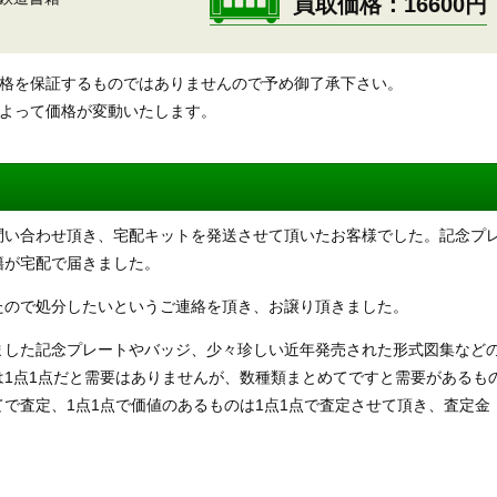
買取価格
16600円
価格を保証するものではありませんので予め御了承下さい。
によって価格が変動いたします。
問い合わせ頂き、宅配キットを発送させて頂いたお客様でした。記念プ
籍が宅配で届きました。
たので処分したいというご連絡を頂き、お譲り頂きました。
ました記念プレートやバッジ、少々珍しい近年発売された形式図集など
1点1点だと需要はありませんが、数種類まとめてですと需要があるも
で査定、1点1点で価値のあるものは1点1点で査定させて頂き、査定金