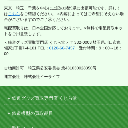
東京・埼玉・千葉を中心に上記の1都9県に出張可能です。詳しく
は
こちら
をご確認ください。 ※内容によってはご希望にそえない場
合がございますのでご了承ください。
宅配買取りは、日本全国対応しております。※無料で宅配買取キッ
トをご用意致します。
＜鉄道グッズ買取専門店 くじら堂＞ 〒332-0003 埼玉県川口市東
領家1丁目7-4-101 TEL：
0120-66-7457
受付時間：9：00～18：
00
古物商許可 埼玉県公安委員会 第431030028350号
運営会社：株式会社イーライフ
鉄道グッズ買取専門店 くじら堂
鉄道模型の買取品目