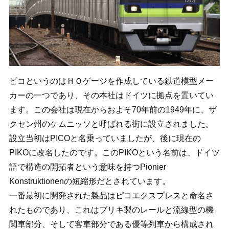
ピコというのはＨＯゲージを作成している鉄道模型メー
カーの一つであり、その本社はドイツに拠点を置いてい
ます。この会社は現在からおよそ70年前の1949年に、ザ
クセン州のケムニッソと呼ばれる街に設立されました。
設立当初はPICOと名乗っていましたが、後に現在の
PIKOに改名したのです。このPIKOという名前は、ドイツ
語で構造の開拓者という意味を持つPionier
Konstruktionenの短縮形だとされています。
一番最初に開発された製品はピコエクスプレスと命名さ
れたものであり、これはブリキ製のレールと流線型の機
関車部分、そして客車部分である優等列車から構成され