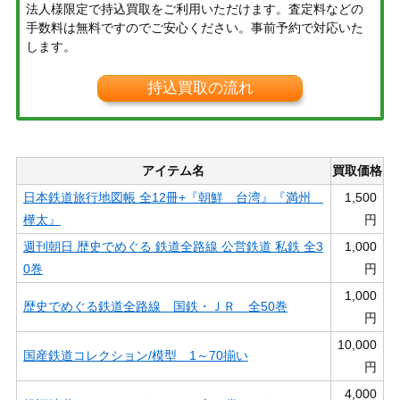
法人様限定で持込買取をご利用いただけます。査定料などの
手数料は無料ですのでご安心ください。事前予約で対応いた
します。
持込買取の流れ
アイテム名
買取価格
日本鉄道旅行地図帳 全12冊+『朝鮮 台湾』『満州
1,500
樺太』
円
週刊朝日 歴史でめぐる 鉄道全路線 公営鉄道 私鉄 全3
1,000
0巻
円
1,000
歴史でめぐる鉄道全路線 国鉄・ＪＲ 全50巻
円
10,000
国産鉄道コレクション/模型 1～70揃い
円
4,000