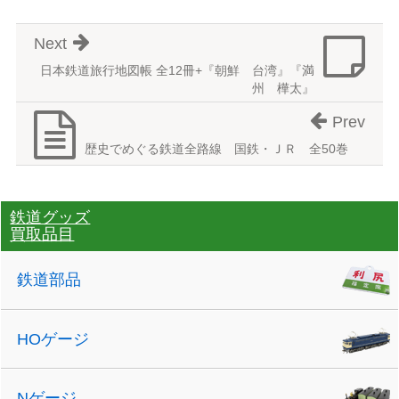
Next
日本鉄道旅行地図帳 全12冊+『朝鮮 台湾』『満
州 樺太』
Prev
歴史でめぐる鉄道全路線 国鉄・ＪＲ 全50巻
鉄道グッズ
買取品目
鉄道部品
HOゲージ
Nゲージ