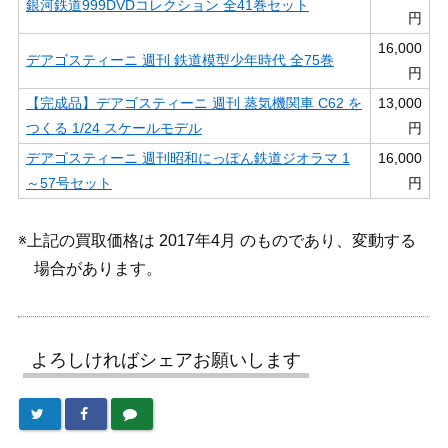
銀河鉄道999DVDコレクション 全41巻セット
円
16,000
デアゴスティーニ 週刊 鉄道模型少年時代 全75巻
円
【完成品】デアゴスティーニ 週刊 蒸気機関車 C62 を
13,000
つくる 1/24 スケールモデル
円
デアゴスティーニ 週刊昭和にっぽん鉄道ジオラマ 1
16,000
～57号セット
円
※上記の買取価格は 2017年4月 のものであり、変動する
場合があります。
よろしければシェアお願いします