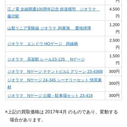
円
江ノ電 全線開通100周年記念 鉄道模型 ジオラマ
4,500
藤沢駅
円
1,200
山梨リニア実験線 ジオラマ JR東海 愛地球博
円
2,500
ジオラマ エンドウ HOゲージ 跨線橋
円
1,500
ジオラマ 高架駅 レール23-125 Nゲージ
円
ジオラマ Nゲージ テナントビル1 グリーン 23-436B
300円
ジオラマ Nゲージ 24-345 シーナリーセット 情景素
300円
材
ジオラマ Nゲージ 公園・駐車場セット 23-418
300円
※上記の買取価格は 2017年4月 のものであり、変動する
場合があります。