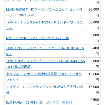
円
LEAD 鉄道模型 HOゲージ パワーユニット コントロ
20,000
ーラー 30×15×28
円
TOMIXトミックス5521N-S2-CLサウンドパワーユニ
30,000
ット
円
3,000
Nゲージ 22-017 パワーパック ハイパーDX
円
TOMIX Nゲージ TCS パワーユニット N-DU101-CL 5
2,400
517
円
TOMIX Nゲージ TCS パワーユニットN-DU204-CL 55
5,000
18 鉄道模型用品
円
東京マルイ Ｚゲージ 精密鉄道模型 ＰＲＯ Ｚジオラ
10,000
マセット
円
ジオラマ ミニジオラマブック ALWAYS 三丁目の夕
15,000
日
円
4,500
阪急神戸駅 70周年記念 ジオラマ 限定品