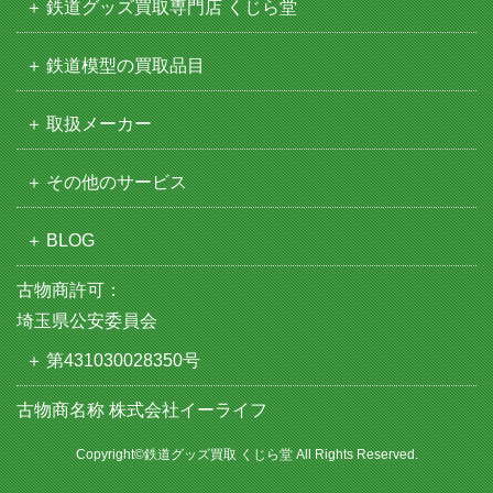
鉄道グッズ買取専門店 くじら堂
鉄道模型の買取品目
取扱メーカー
その他のサービス
BLOG
古物商許可：
埼玉県公安委員会
第431030028350号
古物商名称 株式会社イーライフ
Copyright©鉄道グッズ買取 くじら堂 All Rights Reserved.