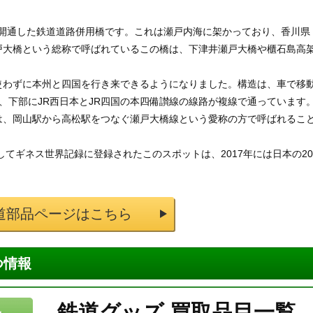
線が開通した鉄道道路併用橋です。これは瀬戸内海に架かっており、香川県
戸大橋という総称で呼ばれているこの橋は、下津井瀬戸大橋や櫃石島高
使わずに本州と四国を行き来できるようになりました。構造は、車で移
、下部にJR西日本とJR四国の本四備讃線の線路が複線で通っています
は、岡山駅から高松駅をつなぐ瀬戸大橋線という愛称の方で呼ばれるこ
してギネス世界記録に登録されたこのスポットは、2017年には日本の20
道部品ページはこちら
つ情報
鉄道グッズ 買取品目一覧