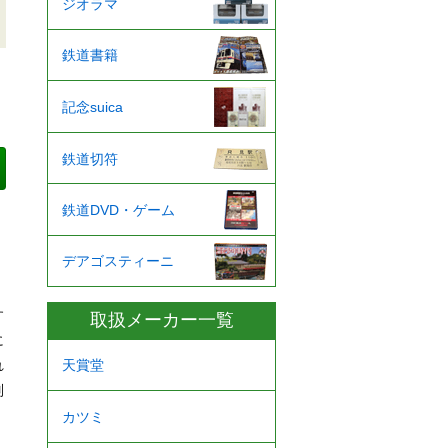
ジオラマ
鉄道書籍
記念suica
鉄道切符
鉄道DVD・ゲーム
デアゴスティーニ
す
取扱メーカー一覧
に
れ
天賞堂
別
カツミ