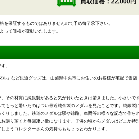
買取価格
22,000円
価格を保証するものではありませんので予め御了承下さい。
によって価格が変動いたします。
です。
メダル」など鉄道グッズは、山梨県中央市にお住いのお客様が宅配で当店
が、その材質に純銀製があると気が付いたときは驚きました。小さいで
してもっと驚いたのはつい最近純金製のメダルを見たことです。純銀製
っくりしました。鉄道のメダルは駅や線路、車両等の様々な記念で作ら
んお譲り頂くと毎回凄い量になります。子供の頃からメダルはどこか特
てしまうコレクターさんの気持ちもちょっとわかります。