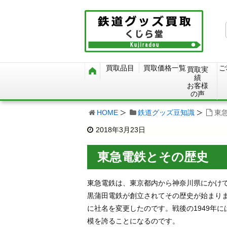
買取品目
買取価格一覧
ご
買取実
績
お客様
の声
HOME
鉄道グッズ豆知識
東
2018年3月23日
東急電鉄とその歴史
東急電鉄は、東京都内から神奈川県にかけて
黒蒲田電鉄が創立されてその歴史が始まりま
に社名を変更したのです。戦後の1949年
模を誇ることになるのです。