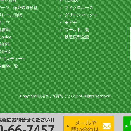
ゲージ買取
TOMIX
ゲージ・海外鉄道模型
マイクロエース
ラレール買取
グリーンマックス
オラマ
モデモ
道書籍
ワールド工芸
suica
鉄道模型全般
道切符
道DVD
アゴスティーニ
取価格一覧
Copyright©鉄道グッズ買取 くじら堂 All Rights Reserved.