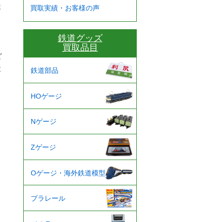
ま
買取実績・お客様の声
、
鉄道グッズ
買取品目
ど
と
鉄道部品
HOゲージ
Nゲージ
Zゲージ
Oゲージ・海外鉄道模型
プラレール