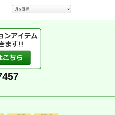
ア
ー
カ
イ
ブ
7457