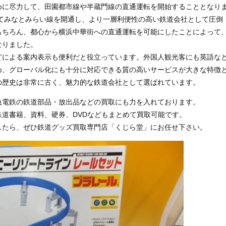
めに尽力して、田園都市線や半蔵門線の直通運転を開始することとなり
してみなとみらい線を開通し、より一層利便性の高い鉄道会社として圧倒
もちろん、都心から横浜中華街への直通運転を可能にしたことによって
なりました。
どによる案内表示も便利だと役立っています。外国人観光客にも英語な
め、グローバル化にも十分に対応できる質の高いサービスが大きな特徴
の歴史は非常に古く、魅力的な鉄道会社として選ばれています。
急電鉄の鉄道部品・放出品などの買取にも力を入れております。
道書籍、資料、硬券、DVDなどもまとめて買取可能です。
したら、ぜひ鉄道グッズ買取専門店「くじら堂」にお任せ下さい。