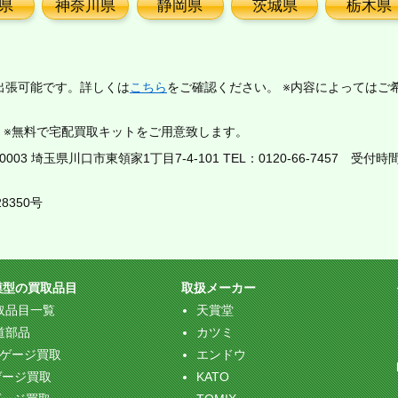
県
神奈川県
静岡県
茨城県
栃木県
出張可能です。詳しくは
こちら
をご確認ください。 ※内容によってはご
。※無料で宅配買取キットをご用意致します。
03 埼玉県川口市東領家1丁目7-4-101 TEL：
0120-66-7457
受付時間：
8350号
模型の買取品目
取扱メーカー
取品目一覧
天賞堂
道部品
カツミ
Oゲージ買取
エンドウ
ゲージ買取
KATO