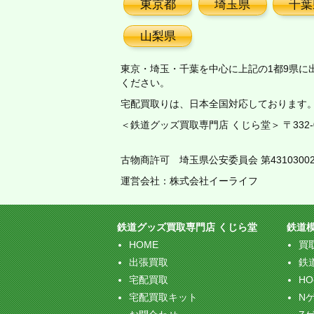
東京都
埼玉県
千葉
山梨県
東京・埼玉・千葉を中心に上記の1都9県に
ください。
宅配買取りは、日本全国対応しております
＜鉄道グッズ買取専門店 くじら堂＞ 〒332-00
古物商許可 埼玉県公安委員会 第43103002
運営会社：株式会社イーライフ
鉄道グッズ買取専門店 くじら堂
鉄道
HOME
買
出張買取
鉄
宅配買取
H
宅配買取キット
N