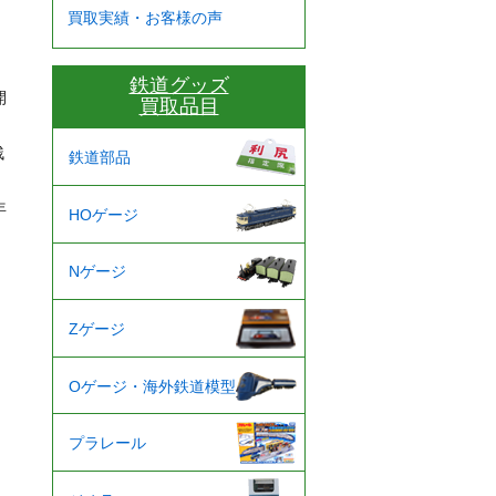
買取実績・お客様の声
鉄道グッズ
開
買取品目
残
鉄道部品
年
HOゲージ
Nゲージ
Zゲージ
Oゲージ・海外鉄道模型
プラレール