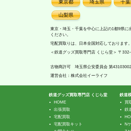
東京都
埼玉県
千葉
山梨県
東京・埼玉・千葉を中心に上記の1都9県に
ください。
宅配買取りは、日本全国対応しております
＜鉄道グッズ買取専門店 くじら堂＞ 〒332-00
古物商許可 埼玉県公安委員会 第43103002
運営会社：株式会社イーライフ
鉄道グッズ買取専門店 くじら堂
鉄道
HOME
買
出張買取
鉄
宅配買取
H
宅配買取キット
N