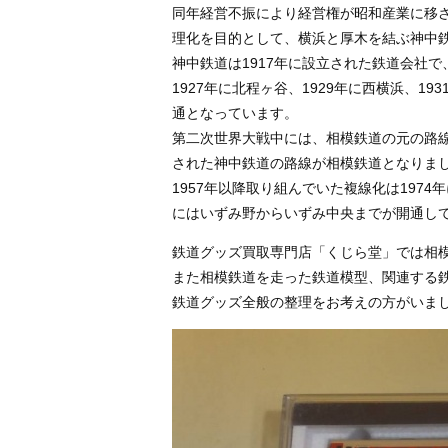
同年経営不振により経営権が昭和産業に移され
理化を目的として、横浜と厚木を結ぶ神中鉄
神中鉄道は1917年に設立された鉄道会社で
1927年に北程ヶ谷、1929年に西横浜、1
通となっています。
第二次世界大戦中には、相模鉄道の元の路
された神中鉄道の路線が相模鉄道となりま
1957年以降取り組んでいた複線化は1974
にはいずみ野からいずみ中央までが開通し
鉄道グッズ買取専門店「くじら堂」では相
また相模鉄道を走った鉄道模型、関連する鉄
鉄道グッズ全般の整理をお考えの方がいま