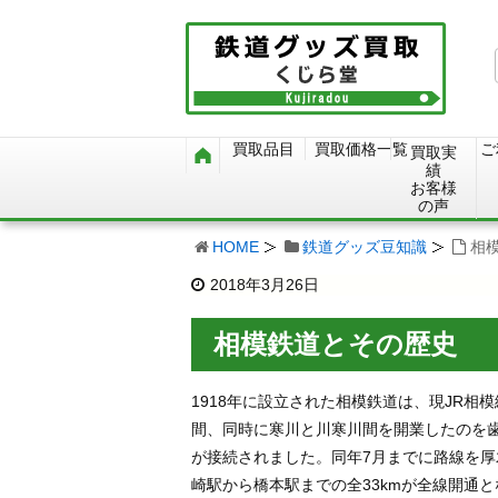
買取品目
買取価格一覧
ご
買取実
績
お客様
の声
HOME
鉄道グッズ豆知識
相
2018年3月26日
相模鉄道とその歴史
1918年に設立された相模鉄道は、現JR相
間、同時に寒川と川寒川間を開業したのを歯切
が接続されました。同年7月までに路線を厚
崎駅から橋本駅までの全33kmが全線開通