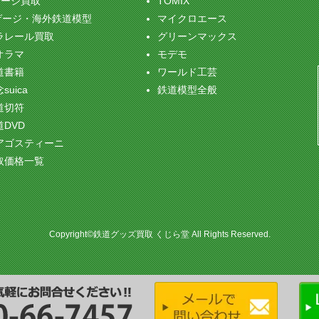
ゲージ買取
TOMIX
ゲージ・海外鉄道模型
マイクロエース
ラレール買取
グリーンマックス
オラマ
モデモ
道書籍
ワールド工芸
suica
鉄道模型全般
道切符
道DVD
アゴスティーニ
取価格一覧
Copyright©鉄道グッズ買取 くじら堂 All Rights Reserved.