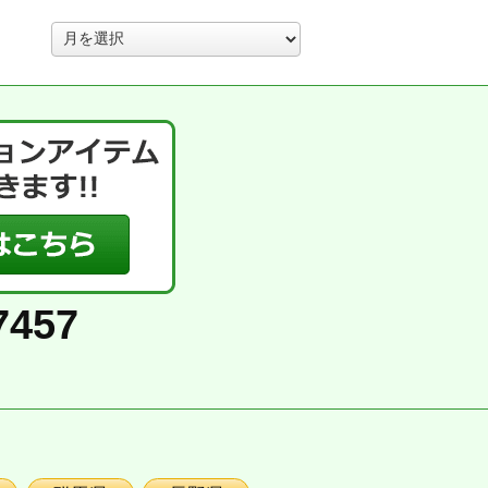
ア
ー
カ
イ
ブ
7457