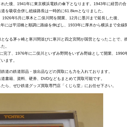
た後、1941年に東京横浜電鉄の傘下となります。1943年に経営の合
道を吸収合併し総線路長は一時的に61.8kmとなりました。
、1926年5月に厚木と二俣川間を開業、12月に墨川まで延長した後、
931年には平沼橋と順調に路線を伸ばし、1933年に厚木から横浜まで全線
線となる茅ヶ崎と寒川間並びに寒川と四之宮間が国営となったことで、
した。
年に完了、1976年に二俣川といずみ野間をいずみ野線として開業、1990
ています。
模鉄道の鉄道部品・放出品などの買取にも力を入れております。
道書籍、資料、硬券、DVDなどもまとめて買取可能です。
したら、ぜひ鉄道グッズ買取専門店「くじら堂」にお任せ下さい。