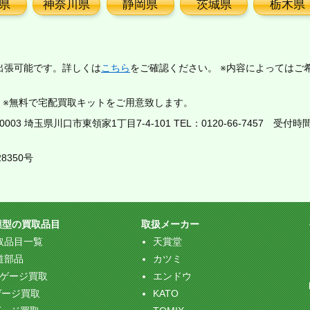
県
神奈川県
静岡県
茨城県
栃木県
出張可能です。詳しくは
こちら
をご確認ください。 ※内容によってはご
。※無料で宅配買取キットをご用意致します。
03 埼玉県川口市東領家1丁目7-4-101 TEL：
0120-66-7457
受付時間：
8350号
模型の買取品目
取扱メーカー
取品目一覧
天賞堂
道部品
カツミ
Oゲージ買取
エンドウ
ゲージ買取
KATO