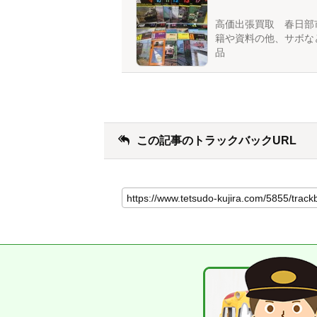
高価出張買取 春日部
籍や資料の他、サボな
品
この記事のトラックバックURL