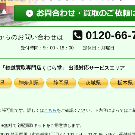
0120-66-
からのお問い合わせは
受付時間：9：00～18：00
定休日：月曜日
「鉄道買取専門店くじら堂」 出張対応サービスエリア
県
神奈川県
静岡県
茨城県
栃木県
出張可能です。詳しくは
こちら
をご確認ください。 ※内容によってはご
。※無料で宅配買取キットをご用意致します。
03 埼玉県川口市東領家1丁目7-4-101 TEL：
0120-66-7457
受付時間：