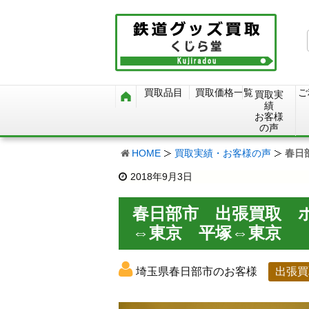
買取品目
買取価格一覧
ご
買取実
績
お客様
の声
HOME
買取実績・お客様の声
春日
2018年9月3日
春日部市 出張買取 
⇔東京 平塚⇔東京
埼玉県春日部市のお客様
出張買