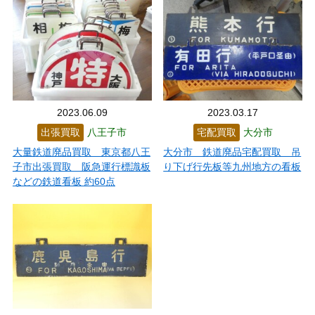
2023.06.09
2023.03.17
出張買取
八王子市
宅配買取
大分市
大量鉄道廃品買取 東京都八王
大分市 鉄道廃品宅配買取 吊
子市出張買取 阪急運行標識板
り下げ行先板等九州地方の看板
などの鉄道看板 約60点