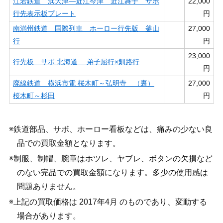
江若鉄道 浜大津―近江今津 近江舞子 サボ
22,000
行先表示板プレート
円
南満州鉄道 国際列車 ホーロー行先版 釜山
27,000
行
円
23,000
行先板 サボ 北海道 弟子屈行×釧路行
円
廃線鉄道 横浜市電 桜木町～弘明寺 （裏）
27,000
桜木町～杉田
円
※鉄道部品、サボ、ホーロー看板などは、痛みの少ない良
品での買取金額となります。
※制服、制帽、腕章はホツレ、ヤブレ、ボタンの欠損など
のない完品での買取金額になります。多少の使用感は
問題ありません。
※上記の買取価格は 2017年4月 のものであり、変動する
場合があります。