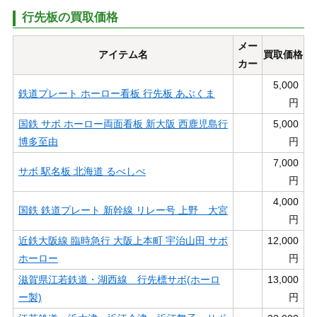
行先板の買取価格
メー
アイテム名
買取価格
カー
5,000
鉄道プレート ホーロー看板 行先板 あぶくま
円
国鉄 サボ ホーロー両面看板 新大阪 西鹿児島行
5,000
博多至由
円
7,000
サボ 駅名板 北海道 るべしべ
円
4,000
国鉄 鉄道プレート 新幹線 リレー号 上野 大宮
円
近鉄大阪線 臨時急行 大阪上本町 宇治山田 サボ
12,000
ホーロー
円
滋賀県江若鉄道・湖西線 行先標サボ(ホーロ
13,000
ー製)
円