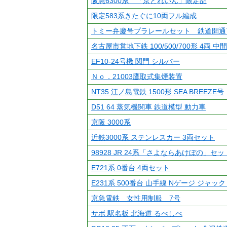
阪急6300系 「京とれいん」限定品
限定583系きたぐに10両フル編成
トミー弁慶号プラレールセット 鉄道開通
名古屋市営地下鉄 100/500/700形 4両 中
EF10-24号機 関門 シルバー
Ｎｏ．21003鷹取式集煙装置
NT35 江ノ島電鉄 1500形 SEA BREEZE号
D51 64 蒸気機関車 鉄道模型 動力車
京阪 3000系
近鉄3000系 ステンレスカー 3両セット
98928 JR 24系「さよならあけぼの」セ
E721系 0番台 4両セット
E231系 500番台 山手線 Nゲージ ジャック
京急電鉄 女性用制服 7号
サボ 駅名板 北海道 るべしべ