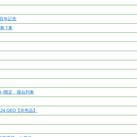
百年記念
間車 T車
ット/限定 寝台列車
 24 GEO【非売品】