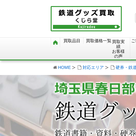
買取品目
買取価格一覧
ご
買取実
績
お客様
の声
HOME
対応エリア
硬券・鉄