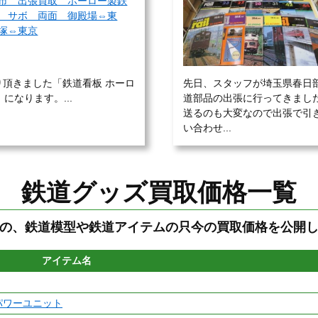
市 出張買取 ホーロー製鉄
 サボ 両面 御殿場⇔東
塚⇔東京
頂きました「鉄道看板 ホーロ
先日、スタッフが埼玉県春日
になります。...
道部品の出張に行ってきまし
送るのも大変なので出張で引
い合わせ...
鉄道グッズ買取価格一覧
の、鉄道模型や鉄道アイテムの只今の買取価格を公開
アイテム名
ドパワーユニット