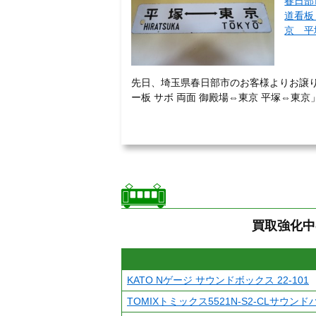
春日部
道看板
京 平
先日、埼玉県春日部市のお客様よりお譲り
ー板 サボ 両面 御殿場⇔東京 平塚⇔東京」
買取強化中
KATO Nゲージ サウンドボックス 22-101
TOMIXトミックス5521N-S2-CLサウン