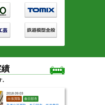
実績
す。
2018.09.03
出張買取
春日部市