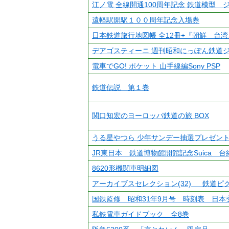
江ノ電 全線開通100周年記念 鉄道模型 
遠軽駅開駅１００周年記念入場券
日本鉄道旅行地図帳 全12冊+『朝鮮 台
デアゴスティーニ 週刊昭和にっぽん鉄道ジ
電車でGO! ポケット 山手線編Sony PSP
鉄道伝説 第１巻
関口知宏のヨーロッパ鉄道の旅 BOX
うる星やつら 少年サンデー抽選プレゼン
JR東日本 鉄道博物館開館記念Suica 台
8620形機関車明細図
アーカイブスセレクション(32) 鉄道ピ
国鉄監修 昭和31年9月号 時刻表 日本
私鉄電車ガイドブック 全8巻