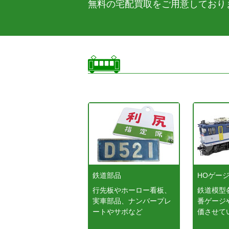
無料の宅配買取をご用意しており
鉄道部品
HOゲー
行先板やホーロー看板、
鉄道模型
実車部品、ナンバープレ
番ゲージ
ートやサボなど
価させて