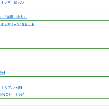
ジオラマ 藤沢駅
湾』『満州 樺太』
オラマ 1～57号セット
ト
紙付
クトリアル 別冊
交通公社 付録付