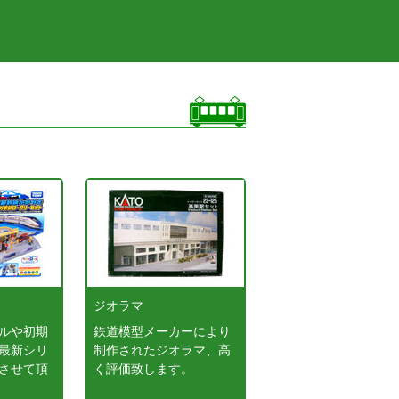
ジオラマ
ルや初期
鉄道模型メーカーにより
最新シリ
制作されたジオラマ、高
させて頂
く評価致します。