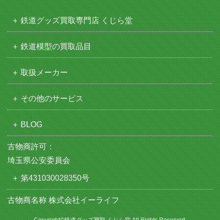
鉄道グッズ買取専門店 くじら堂
鉄道模型の買取品目
取扱メーカー
その他のサービス
BLOG
古物商許可：
埼玉県公安委員会
第431030028350号
古物商名称 株式会社イーライフ
Copyright©鉄道グッズ買取 くじら堂 All Rights Reserved.