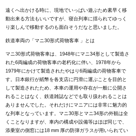
遠くへ出かける時に、現地でいっぱい遊ぶため素早く移
動出来る方法もいいですが、寝台列車に揺られてゆっく
り楽しんで移動するのも面白そうだなと思いました。
鉄道車両の「マニ30形式荷物客車 」とは
マニ30形式荷物客車は、1948年にマニ34形として製造さ
れた6両編成の荷物客車の老朽化に伴い、1978年から
1979年にかけて製造されたやはり6両編成の荷物客車で
す。日本銀行が紙幣を各支店に円滑に運ぶことを目的と
して製造されたため、本車の運用や存在が一般に公開さ
れることはなく、鉄道雑誌などでも取り扱われることは
ありませんでした。それだけにマニアには非常に魅力的
な列車となっています。マニ30形とマニ34形の外観は全
くことなりますが、車内の構成や設備等はほぼ同じで、
添乗室の側窓には18 mm 厚の防弾ガラスが用いられてい