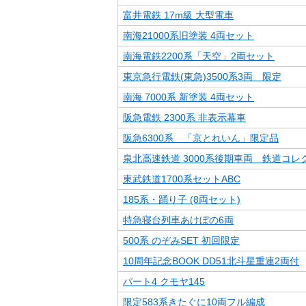
富井電鉄 17m級 大型電車
南海21000系旧塗装 4両セット
南海電鉄2200系「天空」2両セット
東京急行電鉄(東急)3500系3両 限定
南海 7000系 新塗装 4両セット
阪急電鉄 2300系 非表示幕車
阪急6300系 「京とれいん」限定品
泉北高速鉄道 3000系後期車両 鉄道コレ
東武鉄道1700系セットABC
185系・踊り子 (8両セット)
特急寝台列車あけぼの6両
500系 のぞみSET 初回限定
10周年記念BOOK DD51北斗星重連2両付
パート4 クモヤ145
限定583系きたぐに10両フル編成