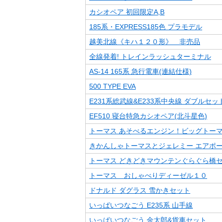
カシオペア 初回限定A,B
185系・EXPRESS185色 プラモデル
越美北線《キハ１２０形》 非売品
全線発着! トレインラッシュターミナル
AS-14 165系 急行電車(連結仕様)
500 TYPE EVA
E231系総武線&E233系中央線 ダブルセッ
EF510 寝台特急カシオペア(北斗星色)
トーマス あそべるエンジン！ビッグトー
きかんしゃトーマスとジェレミー エアポ
トーマス どきどきマウンテンぐらぐら橋
トーマス おしゃべりディーゼル１０
ドナルド ダグラス 雪かきセット
いっぱいつなごう E235系 山手線
いっぱいつなごう 金太郎&貨車セット