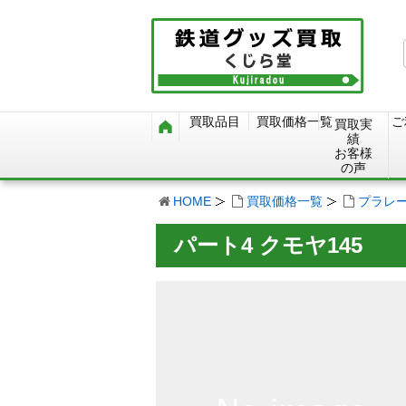
買取品目
買取価格一覧
ご
買取実
績
お客様
の声
HOME
買取価格一覧
プラレ
パート4 クモヤ145