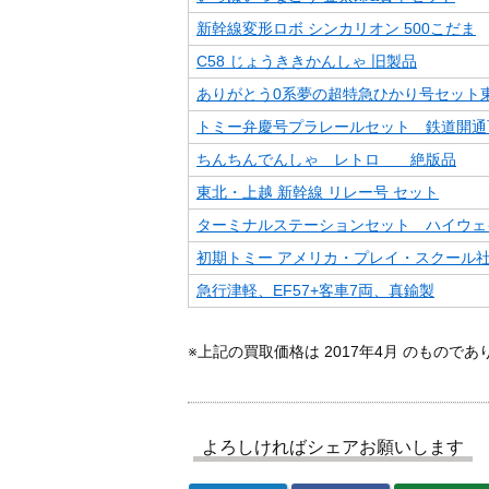
新幹線変形ロボ シンカリオン 500こだま
C58 じょうききかんしゃ 旧製品
ありがとう0系夢の超特急ひかり号セット
トミー弁慶号プラレールセット 鉄道開通
ちんちんでんしゃ レトロ 絶版品
東北・上越 新幹線 リレー号 セット
ターミナルステーションセット ハイウェ
初期トミー アメリカ・プレイ・スクール
急行津軽、EF57+客車7両、真鍮製
※上記の買取価格は 2017年4月 のもので
よろしければシェアお願いします