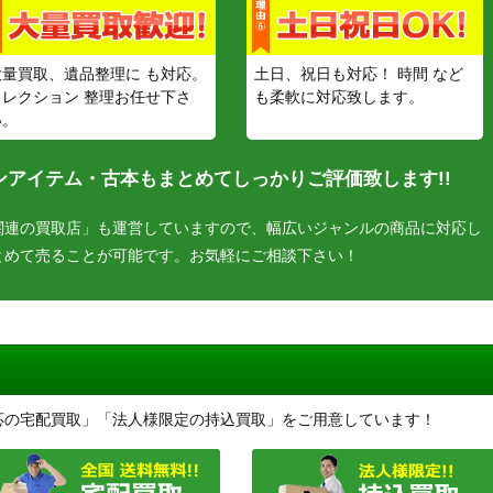
大量買取、遺品整理に も対応。
土日、祝日も対応！ 時間 など
コレクション 整理お任せ下さ
も柔軟に対応致します。
い。
アイテム・古本もまとめてしっかりご評価致します!!
関連の買取店」も運営していますので、幅広いジャンルの商品に対応し
とめて売ることが可能です。お気軽にご相談下さい！
応の宅配買取」「法人様限定の持込買取」をご用意しています！