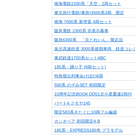
南海電鉄2200系「天空」2両セット
東京急行電鉄(東急)3500系3両 限定
南海 7000系 新塗装 4両セット
阪急電鉄 2300系 非表示幕車
阪急6300系 「京とれいん」限定品
泉北高速鉄道 3000系後期車両 鉄道コレ
東武鉄道1700系セットABC
185系・踊り子 (8両セット)
特急寝台列車あけぼの6両
500系 のぞみSET 初回限定
10周年記念BOOK DD51北斗星重連2両付
パート4 クモヤ145
限定583系きたぐに10両フル編成
カシオペア 初回限定A,B
185系・EXPRESS185色 プラモデル