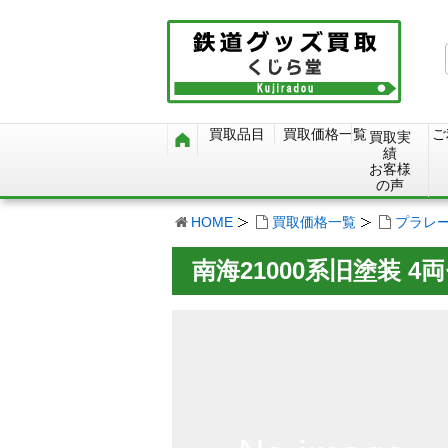
買取品目
買取価格一覧
ご
買取実
績
お客様
の声
HOME
買取価格一覧
プラレ
南海21000系旧塗装 4