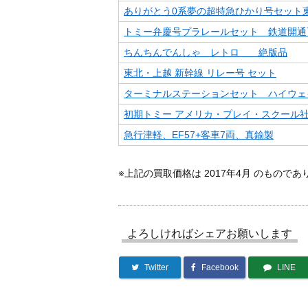
ありがとう0系夢の超特急ひかり号セット
トミー弁慶号プラレールセット 鉄道開通
ちんちんでんしゃ レトロ 絶版品
東北・上越 新幹線 リレー号 セット
ターミナルステーションセット ハイウェ
初期トミー アメリカ・プレイ・スクール
急行津軽、EF57+客車7両、真鍮製
※上記の買取価格は 2017年4月 のもので
よろしければシェアお願いします
Twitter
Facebook
LINE